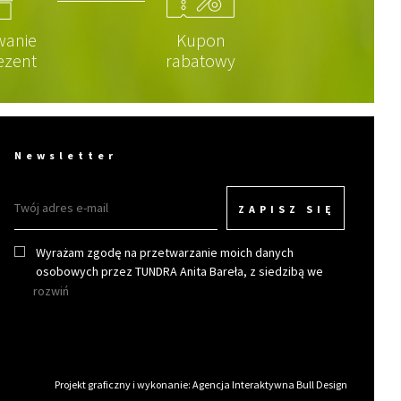
wanie
Kupon
ezent
rabatowy
Newsletter
ZAPISZ SIĘ
Wyrażam zgodę na przetwarzanie moich danych
osobowych przez TUNDRA Anita Bareła, z siedzibą we
Wrocławiu w celu otrzymywania newslettera.
rozwiń
Projekt graficzny i wykonanie:
Agencja Interaktywna Bull Design