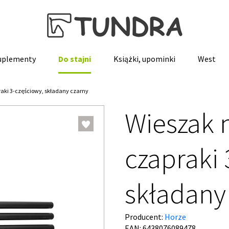
suplementy
Do stajni
Książki, upominki
West
raki 3-częściowy, składany czarny
Wieszak n
czapraki 
składany
Producent:
Horze
EAN: 6438076089478