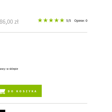
86,00 zł
5
/5
Opinie: 0
awy: w sklepie
DO KOSZYKA