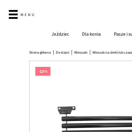
MENU
Jeździec
Dla konia
Pasze i 
Strona główna
Do stajni
Wieszaki
Wieszak na derki lub czap
-13%