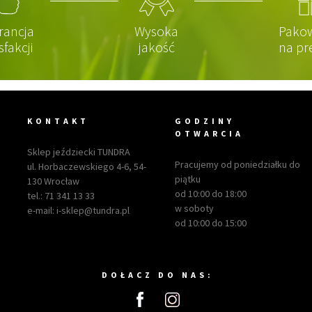
rancja
Wysoka
Pako
sfakcji
jakość
na pr
KONTAKT
GODZINY
OTWARCIA
Sklep jeździecki TUNDRA
Pracujemy od poniedziałku do
ul. Horbaczewskiego 4-6, 54-
piątku
130 Wrocław
od 10:00 do 18:00
tel.:
71 341 13 33
w soboty
e-mail:
i-sklep@tundra.pl
od 10:00 do 15:00
DOŁACZ DO NAS: