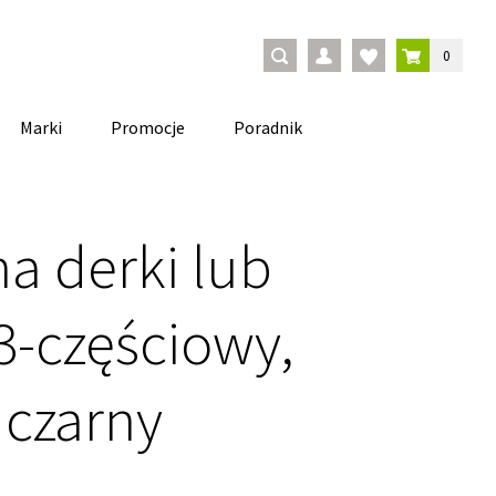
0
Marki
Promocje
Poradnik
a derki lub
3-częściowy,
 czarny