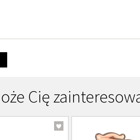
Ę
oże Cię zainteresow