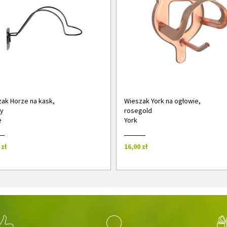
ak Horze na kask,
Wieszak York na ogłowie,
y
rosegold
e
York
 zł
16,00 zł