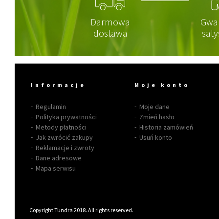
Darmowa
Gwa
dostawa
saty
Informacje
Moje konto
Regulamin
Moje dane
Polityka prywatności
Zmień hasło
Metody płatności
Historia zamówień
Jak zwrócić zakupy
Usuń konto
Reklamacje i zwroty
Dane adresowe
Mapa serwisu
Copyright Tundra 2018. All rights reserved.