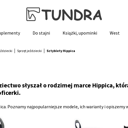
suplementy
Do stajni
Książki, upominki
West
eździecki
Sprzęt jeździecki
Sztyblety Hippica
dziectwo słyszał o rodzimej marce Hippica, któ
ficerki.
ica. Poznamy najpopularniejsze modele, ich warianty i opiszemy 