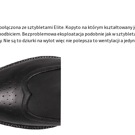
 połączona ze sztybletami Elite. Kopyto na którym kształtowany j
 podbiciem. Bezproblemowa eksploatacja podobnie jak w sztybletac
. Nie są to dziurki na wylot więc nie polepsza to wentylacji a jed