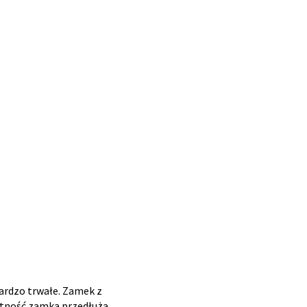
bardzo trwałe. Zamek z
wotność zamka przedłuża