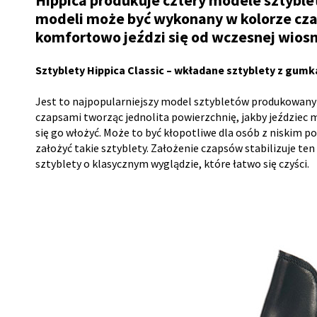
Hippica produkuje cztery modele sztybletów
modeli może być wykonany w kolorze cza
komfortowo jeździ się od wczesnej wiosny
Sztyblety Hippica Classic – wkładane sztyblety z gumk
Jest to najpopularniejszy model sztybletów produkowany za
czapsami tworząc jednolita powierzchnię, jakby jeździec m
się go włożyć. Może to być kłopotliwe dla osób z niskim p
założyć takie sztyblety. Założenie czapsów stabilizuje te
sztyblety o klasycznym wyglądzie, które łatwo się czyści.