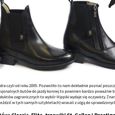
dra czyli od roku 2005. Pozwoliło to nam dokładnie poznać posz
ofesjonalnych butów do jazdy konnej to powinien bardzo poważnie 
uktów zagranicznych to wybór Hippiki wydaje się oczywisty. Zna
jeździć w tych samych sztybletach) wracali z ulgą do sprawdzonyc