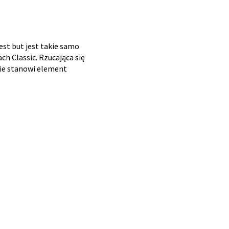
est but jest takie samo
h Classic. Rzucająca się
ynie stanowi element