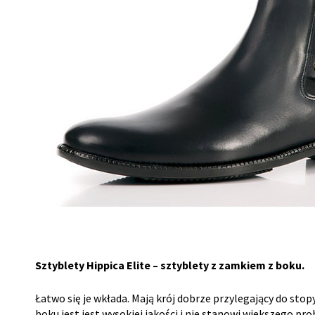
Sztyblety Hippica Elite – sztyblety z zamkiem z boku.
Łatwo się je wkłada. Mają krój dobrze przylegający do sto
boku jest jest wysokiej jakości i nie stanowi większego