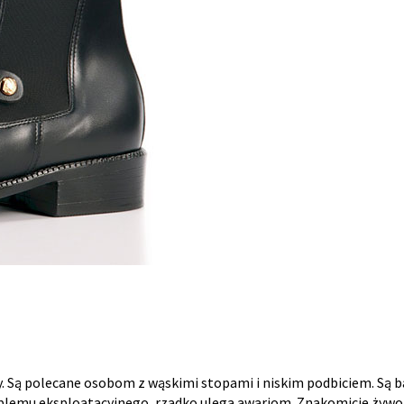
py. Są polecane osobom z wąskimi stopami i niskim podbiciem. Są 
 problemu eksploatacyjnego, rzadko ulega awariom. Znakomicie ży