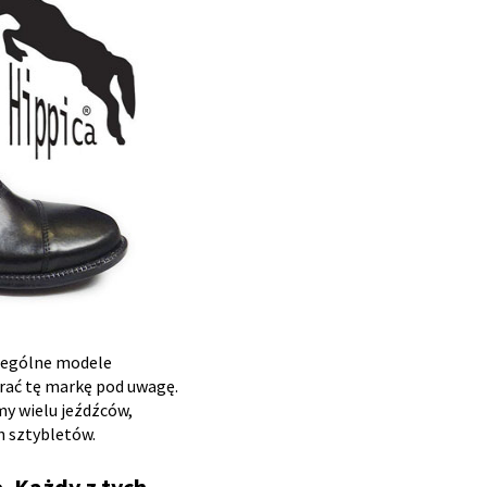
czególne modele
brać tę markę pod uwagę.
my wielu jeźdźców,
h sztybletów.