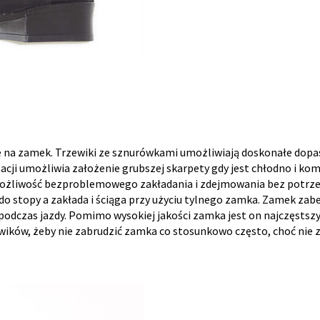
ne na zamek. Trzewiki ze sznurówkami umożliwiają doskonałe dopa
acji umożliwia założenie grubszej skarpety gdy jest chłodno i ko
 możliwość bezproblemowego zakładania i zdejmowania bez potrze
o stopy a zakłada i ściąga przy użyciu tylnego zamka. Zamek zab
 podczas jazdy. Pomimo wysokiej jakości zamka jest on najczęstsz
ewików, żeby nie zabrudzić zamka co stosunkowo często, choć nie