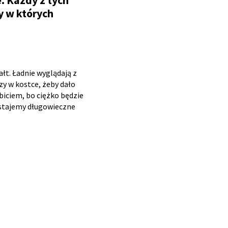
e. Każdy z tych
y w których
łt. Ładnie wyglądają z
zy w kostce, żeby dało
biciem, bo ciężko będzie
dostajemy długowieczne