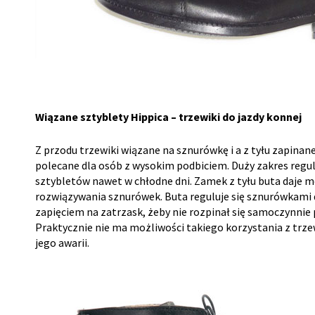
Wiązane sztyblety Hippica – trzewiki do jazdy konnej
Z przodu trzewiki wiązane na sznurówkę i a z tyłu zapina
polecane dla osób z wysokim podbiciem. Duży zakres regul
sztybletów nawet w chłodne dni. Zamek z tyłu buta daje
rozwiązywania sznurówek. Buta reguluje się sznurówkami d
zapięciem na zatrzask, żeby nie rozpinał się samoczynnie
Praktycznie nie ma możliwości takiego korzystania z trz
jego awarii.