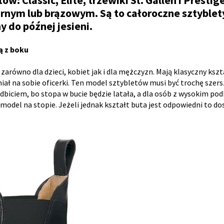
: Classic, Elite, trzewiki St. Gallen i Prestig
rnym lub brązowym. Są to całoroczne sztyblet
 do późnej jesieni.
ą z boku
równo dla dzieci, kobiet jak i dla mężczyzn. Mają klasyczny kszta
iał na sobie oficerki. Ten model sztybletów musi być trochę szers
odbiciem, bo stopa w bucie będzie latała, a dla osób z wysokim pod
n model na stopie. Jeżeli jednak kształt buta jest odpowiedni to 