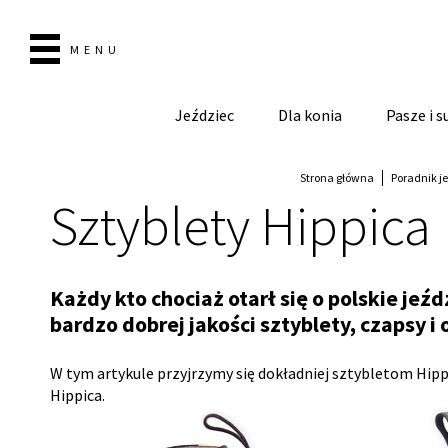
MENU
Jeździec
Dla konia
Pasze i 
Strona główna
Poradnik j
Sztyblety Hippica
Każdy kto chociaż otarł się o polskie jeź
bardzo dobrej jakości sztyblety, czapsy i o
W tym artykule przyjrzymy się dokładniej sztybletom Hipp
Hippica.