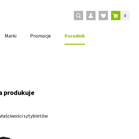
0
Marki
Promocje
Poradnik
ra produkuje
właściwości sztybletów