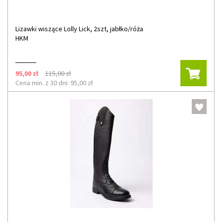
Lizawki wiszące Lolly Lick, 2szt, jabłko/róża
HKM
95,00 zł
115,00 zł
Cena min. z 30 dni: 95,00 zł