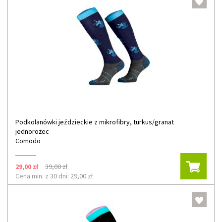
Podkolanówki jeździeckie z mikrofibry, turkus/granat
jednorożec
Comodo
29,00 zł
39,00 zł
Cena min. z 30 dni: 29,00 zł