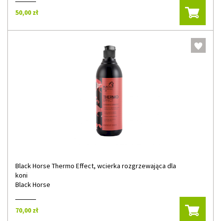
50,00 zł
Black Horse Thermo Effect, wcierka rozgrzewająca dla
koni
Black Horse
70,00 zł