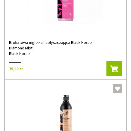
Brokatowa mgiełka nabłyszczająca Black Horse
Diamond Mist
Black Horse
75,00 zł