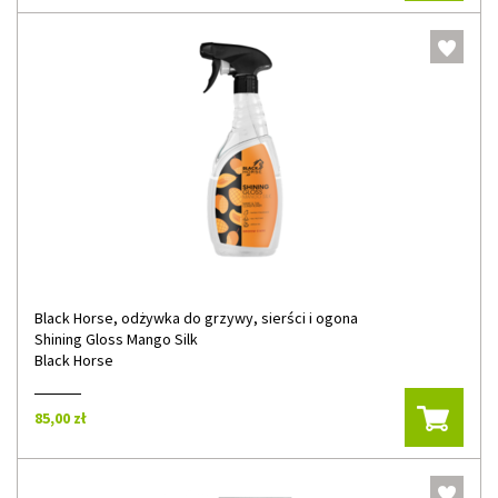
Black Horse, odżywka do grzywy, sierści i ogona
Shining Gloss Mango Silk
Black Horse
85,00 zł