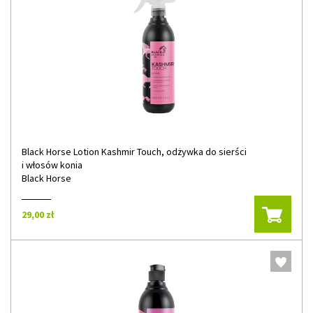
Black Horse Lotion Kashmir Touch, odżywka do sierści
i włosów konia
Black Horse
29,00 zł