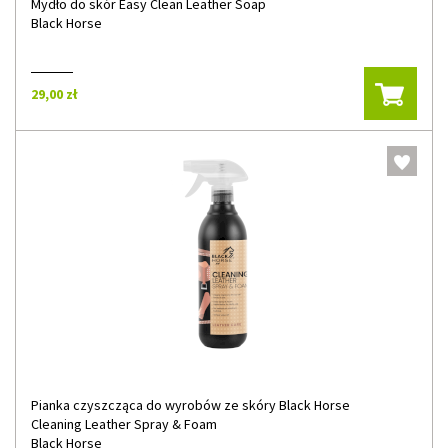
Mydło do skór Easy Clean Leather Soap
Black Horse
29,00 zł
Pianka czyszcząca do wyrobów ze skóry Black Horse
Cleaning Leather Spray & Foam
Black Horse