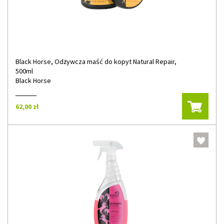
Black Horse, Odżywcza maść do kopyt Natural Repair,
500ml
Black Horse
62,00 zł