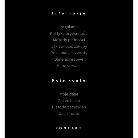
Informacje
Regulamin
Polityka prywatności
Metody płatności
Jak zwrócić zakupy
Reklamacje i zwroty
Dane adresowe
Mapa serwisu
Moje konto
Moje dane
Zmień hasło
Historia zamówień
Usuń konto
KONTAKT