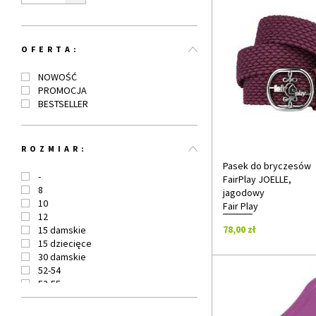
OFERTA:
NOWOŚĆ
PROMOCJA
BESTSELLER
ROZMIAR:
Pasek do bryczesów
-
FairPlay JOELLE,
8
jagodowy
10
Fair Play
12
78,00 zł
15 damskie
15 dziecięce
30 damskie
52-54
53-55
55-57
56-58