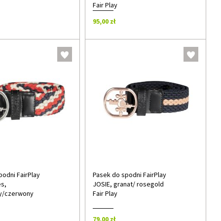
Fair Play
95,00 zł
podni FairPlay
Pasek do spodni FairPlay
es,
JOSIE, granat/ rosegold
ły/czerwony
Fair Play
79,00 zł