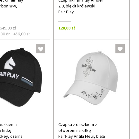
ecki FairPlay
Czaprak Fair Play Amber
rbon W-V,
2.0, błękit królewski
Fair Play
649,00 zł
128,00 zł
30 dni: 456,00 zł
aszkiem z
Czapka z daszkiem z
 kitkę
otworem na kitkę
ckey, czarna
FairPlay Antila Fleur, biała