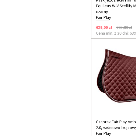
Kask jeździecki FairPl
Equileus W-V Stellify M
czarny
Fair Play
639,00 zł
795,00 zł
Cena min. z 30 dni: 639
Czaprak Fair Play Am
2.0, wiśniowo-brązow
Fair Play