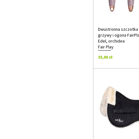
Dwustronna szczotka
grzywy i ogona FairPl
Edel, orchidea
Fair Play
35,00 zł