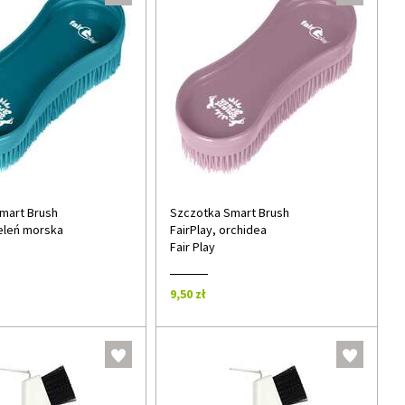
mart Brush
Szczotka Smart Brush
ieleń morska
FairPlay, orchidea
Fair Play
9,50 zł