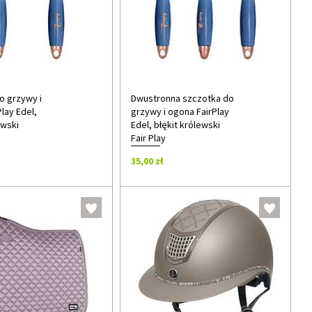
o grzywy i
Dwustronna szczotka do
lay Edel,
grzywy i ogona FairPlay
ewski
Edel, błękit królewski
Fair Play
35,00 zł