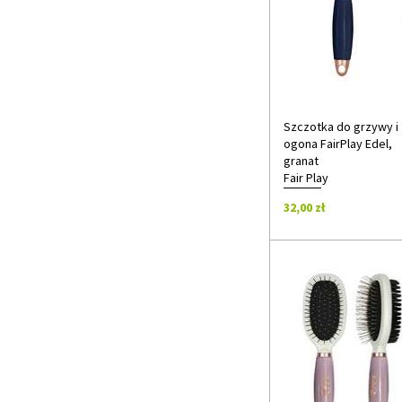
Szczotka do grzywy i
ogona FairPlay Edel,
granat
Fair Play
32,00 zł