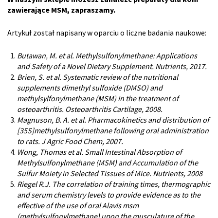
zawierające MSM, zapraszamy.
Artykuł został napisany w oparciu o liczne badania naukowe:
Butawan, M. et al. Methylsulfonylmethane: Applications
and Safety of a Novel Dietary Supplement. Nutrients, 2017.
Brien, S. et al. Systematic review of the nutritional
supplements dimethyl sulfoxide (DMSO) and
methylsylfonylmethane (MSM) in the treatment of
osteoarthritis. Osteoarthritis Cartilage, 2008.
Magnuson, B. A. et al. Pharmacokinetics and distribution of
[35S]methylsulfonylmethane following oral administration
to rats. J Agric Food Chem, 2007.
Wong, Thomas et al. Small Intestinal Absorption of
Methylsulfonylmethane (MSM) and Accumulation of the
Sulfur Moiety in Selected Tissues of Mice. Nutrients, 2008
Riegel R.J. The correlation of training times, thermographic
and serum chemistry levels to provide evidence as to the
effective of the use of oral Alavis msm
(methylsulfonylmethane) upon the musculature of the