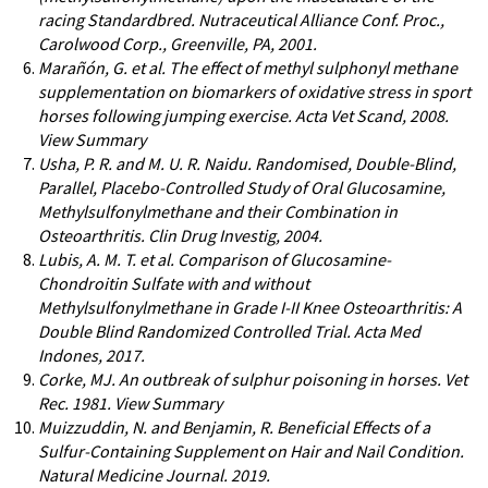
racing Standardbred. Nutraceutical Alliance Conf. Proc.,
Carolwood Corp., Greenville, PA, 2001.
Marañón, G. et al. The effect of methyl sulphonyl methane
supplementation on biomarkers of oxidative stress in sport
horses following jumping exercise. Acta Vet Scand, 2008.
View Summary
Usha, P. R. and M. U. R. Naidu. Randomised, Double-Blind,
Parallel, Placebo-Controlled Study of Oral Glucosamine,
Methylsulfonylmethane and their Combination in
Osteoarthritis. Clin Drug Investig, 2004.
Lubis, A. M. T. et al. Comparison of Glucosamine-
Chondroitin Sulfate with and without
Methylsulfonylmethane in Grade I-II Knee Osteoarthritis: A
Double Blind Randomized Controlled Trial. Acta Med
Indones, 2017.
Corke, MJ. An outbreak of sulphur poisoning in horses. Vet
Rec. 1981. View Summary
Muizzuddin, N. and Benjamin, R. Beneficial Effects of a
Sulfur-Containing Supplement on Hair and Nail Condition.
Natural Medicine Journal. 2019.