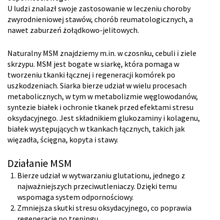
U ludzi znalazł swoje zastosowanie w leczeniu choroby
zwyrodnieniowej stawów, chorób reumatologicznych, a
nawet zaburzeń żołądkowo-jelitowych.
Naturalny MSM znajdziemy m.in. w czosnku, cebuli i ziele
skrzypu. MSM jest bogate w siarkę, która pomaga w
tworzeniu tkanki łącznej i regeneracji komórek po
uszkodzeniach. Siarka bierze udział w wielu procesach
metabolicznych, w tym w metabolizmie węglowodanów,
syntezie białek i ochronie tkanek przed efektami stresu
oksydacyjnego. Jest składnikiem glukozaminy i kolagenu,
białek występujących w tkankach łącznych, takich jak
więzadła, ścięgna, kopyta i stawy.
Działanie MSM
Bierze udział w wytwarzaniu glutationu, jednego z
najważniejszych przeciwutleniaczy. Dzięki temu
wspomaga system odpornościowy.
Zmniejsza skutki stresu oksydacyjnego, co poprawia
regenerację po treningu.