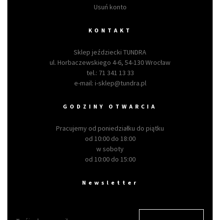
Usuń konto
KONTAKT
Sklep jeździecki TUNDRA
ul. Horbaczewskiego 4-6, 54-130 Wrocław
tel.:
71 341 13 33
e-mail:
i-sklep@tundra.pl
GODZINY OTWARCIA
Pracujemy od poniedziałku do piątku
od 10:00 do 18:00
w soboty
od 10:00 do 15:00
Newsletter