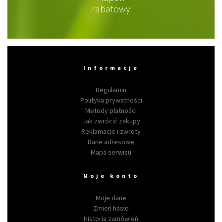
rabatowy
Informacje
Regulamin
Polityka prywatności
Metody płatności
Jak zwrócić zakupy
Reklamacje i zwroty
Dane adresowe
Mapa serwisu
Moje konto
Moje dane
Zmień hasło
Historia zamówień