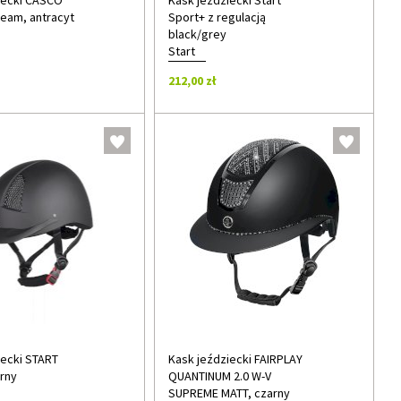
iecki CASCO
Kask jeździecki Start
eam, antracyt
Sport+ z regulacją
black/grey
Start
212,00 zł
iecki START
Kask jeździecki FAIRPLAY
arny
QUANTINUM 2.0 W-V
SUPREME MATT, czarny