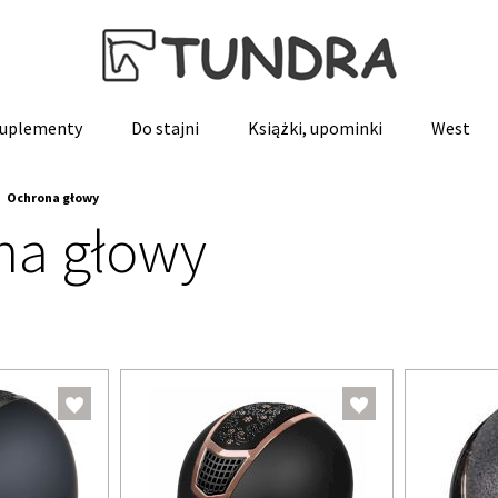
 suplementy
Do stajni
Książki, upominki
West
Ochrona głowy
na głowy