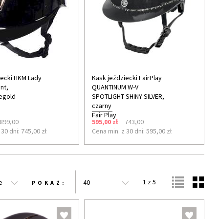
iecki HKM Lady
Kask jeździecki FairPlay
ant,
QUANTINUM W-V
egold
SPOTLIGHT SHINY SILVER,
czarny
Fair Play
899,00
595,00 zł
743,00
30 dni: 745,00 zł
Cena min. z 30 dni: 595,00 zł
1 z 5
e
40
POKAŻ: