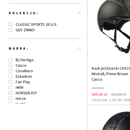
52-60
53-54
KOLEKCJA:
53-55
53-57
CLASSIC SPORTS 26 S/S
54-56
GDY ZIMNO
54-58
55-56
55-57
55-58
MARKA:
55-59
56
B//Vertigo
56-58
Casco
Kask jeździecki CASC
56-59
Covalliero
Mistrall, Prime Brown
57-59
Eskadron
Casco
57-61
Fair Play
58-60
HKM
58-62
HORSENJOY
509,00 zł
619,00 zł
59-61
Horze
Cena min. z 30 dni: 509
60-63
Kerbl
M
Lauria Garrelli
QHP
Start
Swing