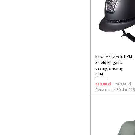
UVEX
York
Kask jeździecki HKM 
Shield Elegant,
czarny/srebrny
HKM
519,00 zł
619,00 zł
Cena min. z 30 dni: 519