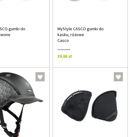
ASCO gumki do
MyStyle CASCO gumki do
rwone
kasku, różowe
Casco
39,00 zł