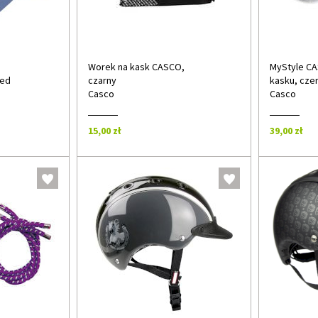
Worek na kask CASCO,
MyStyle C
ked
czarny
kasku, cze
Casco
Casco
15,00 zł
39,00 zł