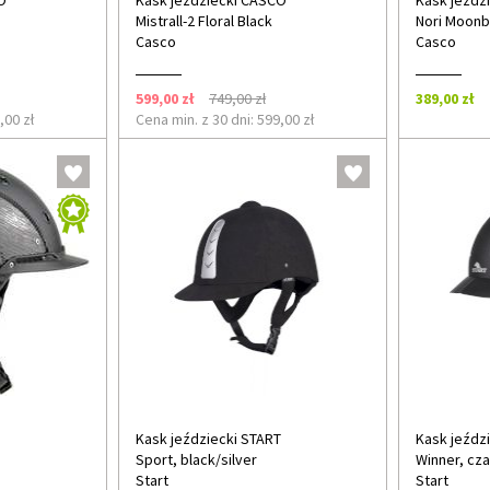
O
Kask jeździecki CASCO
Kask jeźdz
Mistrall-2 Floral Black
Nori Moonb
Casco
Casco
599,00 zł
749,00 zł
389,00 zł
,00 zł
Cena min. z 30 dni: 599,00 zł
Kask jeździecki START
Kask jeźdz
Sport, black/silver
Winner, cz
Start
Start