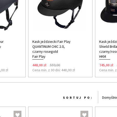
our
Kask jeździecki Fair Play
Kask jeźdz
y
QUANTINUM CHIC 2.0,
Shield Brill
czarny rosegold
czarny/ros
Fair Play
HKM
448,00 zł
559,00
745,00 zł
,00 zł
Cena min. z 30 dni: 448,00 zł
Cena min. z 
Domyślni
SORTUJ PO: