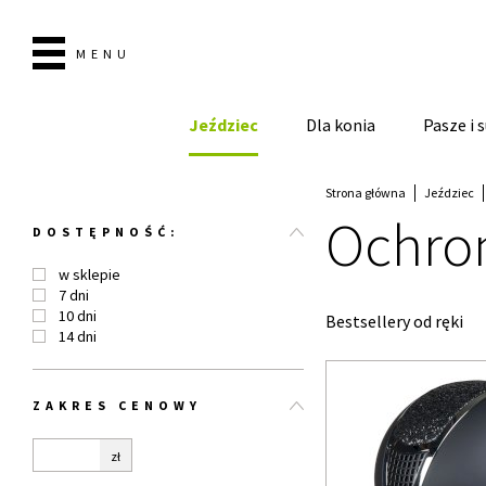
MENU
Jeździec
Dla konia
Pasze i
Strona główna
Jeździec
Ochro
DOSTĘPNOŚĆ:
w sklepie
7 dni
10 dni
Bestsellery od ręki
14 dni
ZAKRES CENOWY