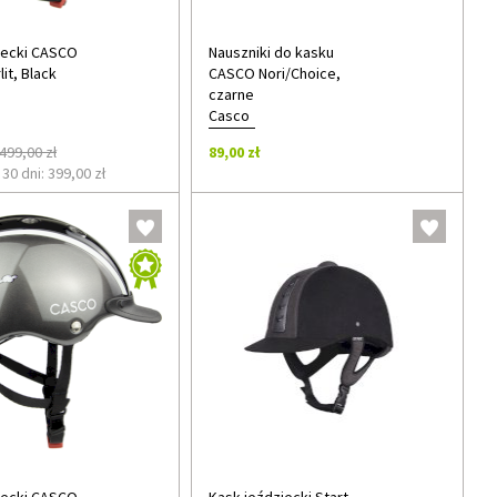
iecki CASCO
Nauszniki do kasku
it, Black
CASCO Nori/Choice,
czarne
Casco
499,00 zł
89,00 zł
30 dni: 399,00 zł