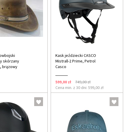
owbojski
Kask jeździecki CASCO
y skórzany
Mistrall-2 Prime, Petrol
, brązowy
Casco
599,00 zł
749,00 zł
Cena min. z 30 dni: 599,00 zł