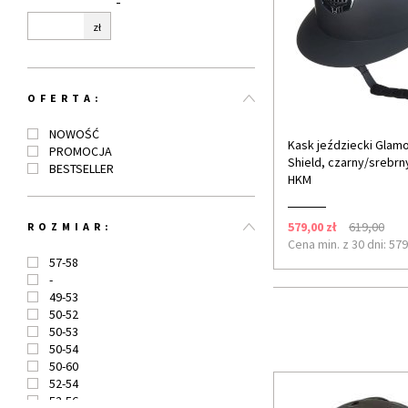
-
OFERTA:
NOWOŚĆ
Kask jeździecki Glam
PROMOCJA
Shield, czarny/srebrn
BESTSELLER
HKM
579,00 zł
619,00
ROZMIAR:
Cena min. z 30 dni: 579
57-58
-
49-53
50-52
50-53
50-54
50-60
52-54
52-56