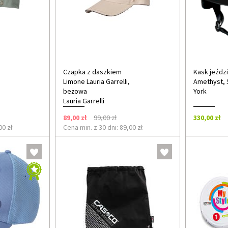
Czapka z daszkiem
Kask jeździ
Limone Lauria Garrelli,
Amethyst, 
beżowa
York
Lauria Garrelli
89,00 zł
99,00 zł
330,00 zł
00 zł
Cena min. z 30 dni: 89,00 zł