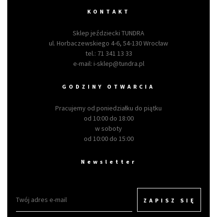
KONTAKT
Sklep jeździecki TUNDRA
ul. Horbaczewskiego 4-6, 54-130 Wrocław
tel.:
71 341 13 33
e-mail:
i-sklep@tundra.pl
GODZINY OTWARCIA
Pracujemy od poniedziałku do piątku
od 10:00 do 18:00
w soboty
od 10:00 do 15:00
Newsletter
ZAPISZ SIĘ