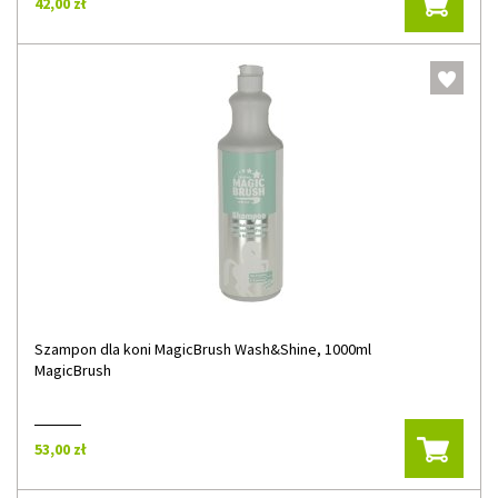
42,00 zł
Szampon dla koni MagicBrush Wash&Shine, 1000ml
MagicBrush
53,00 zł