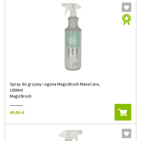
Spray do grzywy i ogona MagicBrush ManeCare,
1000ml
MagicBrush
69,00 zł