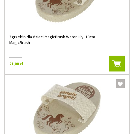
Zgrzebło dla dzieci MagicBrush Water Lily, 13cm
MagicBrush
21,00 zł