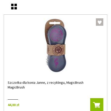
Szczotka dla konia Janne, z recyklingu, MagicBrush
MagicBrush
44,00 zł