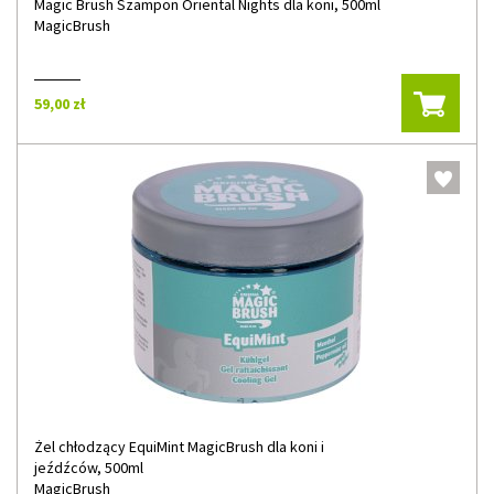
Magic Brush Szampon Oriental Nights dla koni, 500ml
MagicBrush
59,00 zł
Żel chłodzący EquiMint MagicBrush dla koni i
jeźdźców, 500ml
MagicBrush