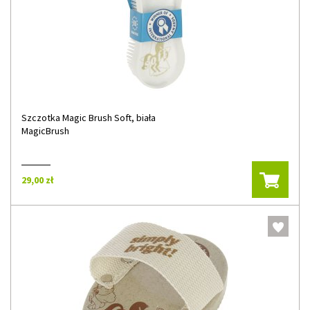
Szczotka Magic Brush Soft, biała
MagicBrush
29,00 zł