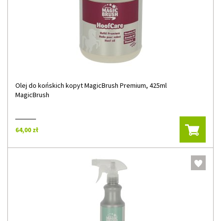
Olej do końskich kopyt MagicBrush Premium, 425ml
MagicBrush
64,00 zł