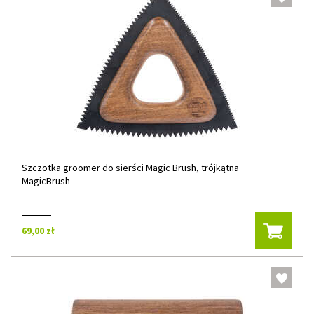
Szczotka groomer do sierści Magic Brush, trójkątna
MagicBrush
69,00 zł