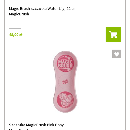
Magic Brush szczotka Water Lily, 22 cm
MagicBrush
48,00 zł
Szczotka MagicBrush Pink Pony