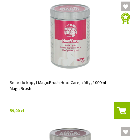
Smar do kopyt MagicBrush Hoof Care, żółty, 1000ml
MagicBrush
59,00 zł