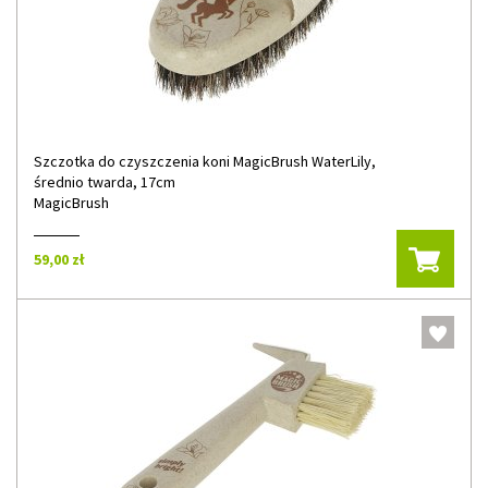
Szczotka do czyszczenia koni MagicBrush WaterLily,
średnio twarda, 17cm
MagicBrush
59,00 zł