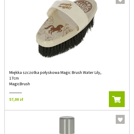
Miękka szczotka połyskowa Magic Brush Water Lily,
17cm
MagicBrush
57,00 zł