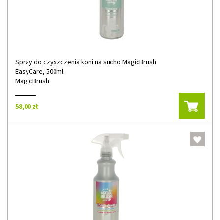
Spray do czyszczenia koni na sucho MagicBrush
EasyCare, 500ml
MagicBrush
58,00 zł