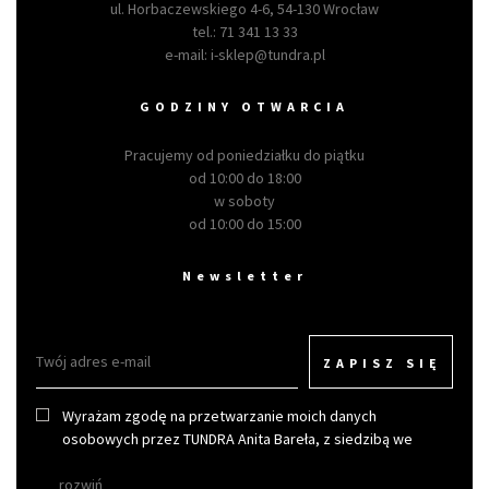
ul. Horbaczewskiego 4-6, 54-130 Wrocław
tel.:
71 341 13 33
e-mail:
i-sklep@tundra.pl
GODZINY OTWARCIA
Pracujemy od poniedziałku do piątku
od 10:00 do 18:00
w soboty
od 10:00 do 15:00
Newsletter
ZAPISZ SIĘ
Wyrażam zgodę na przetwarzanie moich danych
osobowych przez TUNDRA Anita Bareła, z siedzibą we
Wrocławiu w celu otrzymywania newslettera.
rozwiń