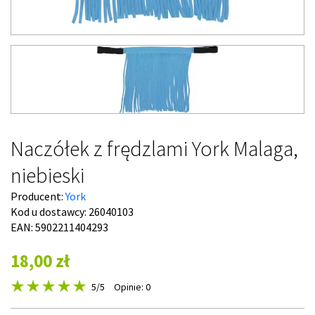
Naczółek z frędzlami York Malaga,
niebieski
Producent:
York
Kod u dostawcy:
26040103
EAN: 5902211404293
18,00 zł
5
/5
Opinie: 0