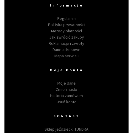
Informacje
Regulamin
Polityka prywatności
Metody płatności
Jak zwrócić zakupy
Reklamacje i zwroty
Dane adresowe
Mapa serwisu
Moje konto
Moje dane
Zmień hasło
Historia zamówień
Usuń konto
KONTAKT
Sklep jeździecki TUNDRA