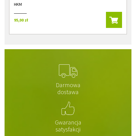
HKM
95,00 zł
Darmowa
dostawa
Gwarancja
satysfakcji