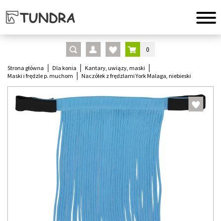
0
Strona główna
Dla konia
Kantary, uwiązy, maski
Maski i frędzle p. muchom
Naczółek z frędzlami York Malaga, niebieski