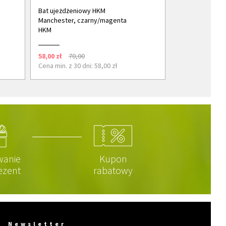
Bat ujeżdżeniowy HKM
Manchester, czarny/magenta
HKM
58,00 zł
70,00
Cena min. z 30 dni: 58,00 zł
wanie
Kupon
ezent
rabatowy
Newsletter