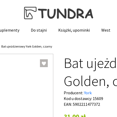
 suplementy
Do stajni
Książki, upominki
West
Bat ujeżdżeniowy York Golden, czarny
Bat ujeż
Golden, 
Producent:
York
Kod u dostawcy:
15609
EAN: 5902211477372
31,00 zł