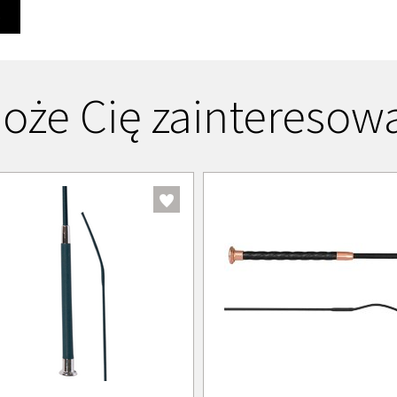
Ę
oże Cię zainteresow