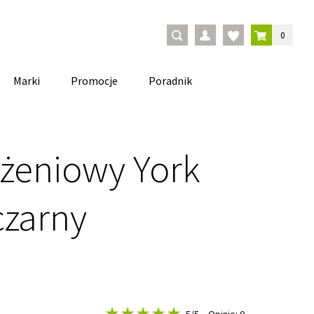
0
Marki
Promocje
Poradnik
dżeniowy York
czarny