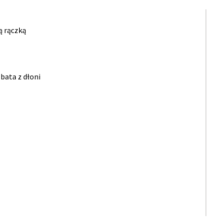
ą rączką
bata z dłoni