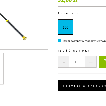
Rozmiar:
100
Towar dostępny w magazynie zewnęt
ILOŚĆ SZTUK:
-
+
Zapytaj o produk