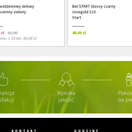
jeżdżeniowy żelowy
Bat START Glossy czarny
ciemny zielony
rosegold 110
Start
 zł
61,00
48,00 zł
in. z 30 dni: 49,00 zł
rancja
Wysoka
Pako
sfakcji
jakość
na pr
KONTAKT
GODZINY