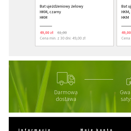
Bat ujeżdżeniowy żelowy
Bat u
HKM, czarny
HKM, 
HKM
HKM
49,00 zł
61,00
49,00
Cena min. z 30 dni: 49,00 zł
Cena m
Darmowa
Gwa
dostawa
saty
Informacje
Moje konto