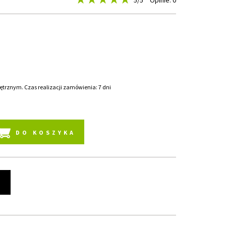
5
/5
Opinie: 0
rznym. Czas realizacji zamówienia: 7 dni
DO KOSZYKA
t