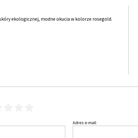
skóry ekologicznej, modne okucia w kolorze rosegold.
3
4
5
Adres e-mail: