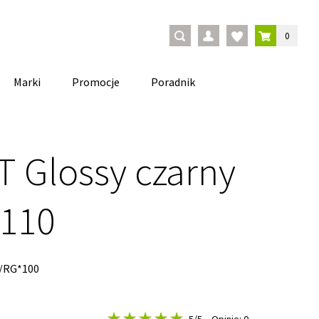
0
Marki
Promocje
Poradnik
T Glossy czarny
 110
/RG*100