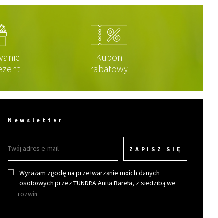
wanie
Kupon
ezent
rabatowy
Newsletter
ZAPISZ SIĘ
Wyrażam zgodę na przetwarzanie moich danych
osobowych przez TUNDRA Anita Bareła, z siedzibą we
Wrocławiu w celu otrzymywania newslettera.
rozwiń