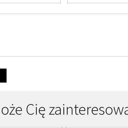
Ę
oże Cię zainteresow