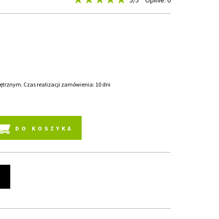
5
/5
Opinie: 0
rznym. Czas realizacji zamówienia: 10 dni
DO KOSZYKA
t