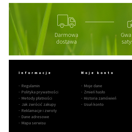
Darmowa
Gwa
dostawa
saty
Informacje
Moje konto
Regulamin
Moje dane
Polityka prywatności
Zmień hasło
Metody płatności
Historia zamówień
Jak zwrócić zakupy
Usuń konto
Reklamacje i zwroty
Dane adresowe
Mapa serwisu