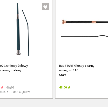
jeżdżeniowy żelowy
Bat START Glossy czarny
ciemny zielony
rosegold 110
Start
 zł
61,00
48,00 zł
in. z 30 dni: 49,00 zł