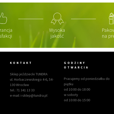
rancja
Wysoka
Pako
sfakcji
jakość
na pr
KONTAKT
GODZINY
OTWARCIA
Sklep jeździecki TUNDRA
Pracujemy od poniedziałku do
ul. Horbaczewskiego 4-6, 54-
piątku
130 Wrocław
od 10:00 do 18:00
tel.:
71 341 13 33
w soboty
e-mail:
i-sklep@tundra.pl
od 10:00 do 15:00