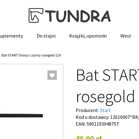
 suplementy
Do stajni
Książki, upominki
West
Bat START Glossy czarny rosegold 110
Bat STAR
rosegold
Producent:
Start
Kod u dostawcy:
12610007*BK
EAN: 5901193948757
48,00 zł