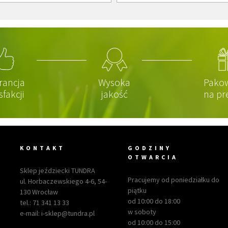
rancja
Wysoka
Pako
sfakcji
jakość
na pr
KONTAKT
GODZINY
OTWARCIA
Sklep jeździecki TUNDRA
Pracujemy od poniedziałku do
ul. Horbaczewskiego 4-6, 54-
piątku
130 Wrocław
od 10:00 do 18:00
tel.:
71 341 13 33
w soboty
e-mail:
i-sklep@tundra.pl
od 10:00 do 15:00