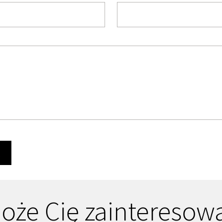
Ę
oże Cię zainteresow