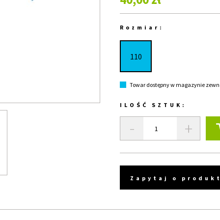
Rozmiar:
110
Towar dostępny w magazynie zewnęt
ILOŚĆ SZTUK:
-
+
Zapytaj o produk