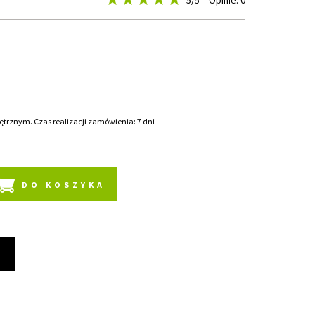
5
/5
Opinie: 0
rznym. Czas realizacji zamówienia: 7 dni
DO KOSZYKA
t