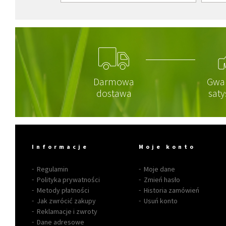
Darmowa
Gwa
dostawa
saty
Informacje
Moje konto
Regulamin
Moje dane
Polityka prywatności
Zmień hasło
Metody płatności
Historia zamówień
Jak zwrócić zakupy
Usuń konto
Reklamacje i zwroty
Dane adresowe