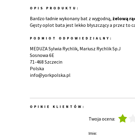
OPIS PRODUKTU:
Bardzo ładnie wykonany bat z wygodną,
żelową rą
Gęsty oplot bata jest lekko błyszczący a przez to 
PODMIOT ODPOWIEDZIALNY:
MEDUZA Sylwia Rychlik, Mariusz Rychlik Sp.J
Sosnowa 6E
71-468 Szczecin
Polska
info@yorkpolska.pl
OPINIE KLIENTÓW:
1
2
Twoja ocena:
Imię: