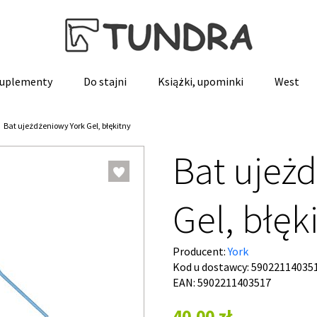
 suplementy
Do stajni
Książki, upominki
West
Bat ujeżdżeniowy York Gel, błękitny
Bat ujeż
Gel, błęk
Producent:
York
Kod u dostawcy:
59022114035
EAN: 5902211403517
40,00 zł