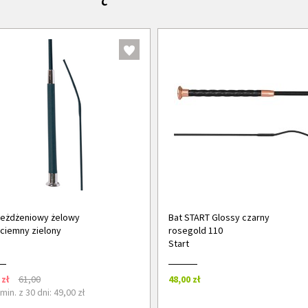
jeżdżeniowy żelowy
Bat START Glossy czarny
ciemny zielony
rosegold 110
Start
 zł
61,00
48,00 zł
in. z 30 dni: 49,00 zł