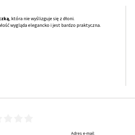
czką
, która nie wyślizguje się z dłoni.
całość wygląda elegancko i jest bardzo praktyczna.
3
4
5
Adres e-mail: