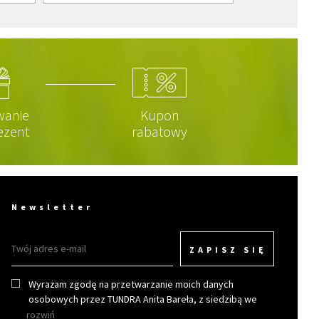
wanie
Kupon
ezent
rabatowy
Newsletter
ZAPISZ SIĘ
Wyrażam zgodę na przetwarzanie moich danych
osobowych przez TUNDRA Anita Bareła, z siedzibą we
Wrocławiu w celu otrzymywania newslettera.
rozwiń