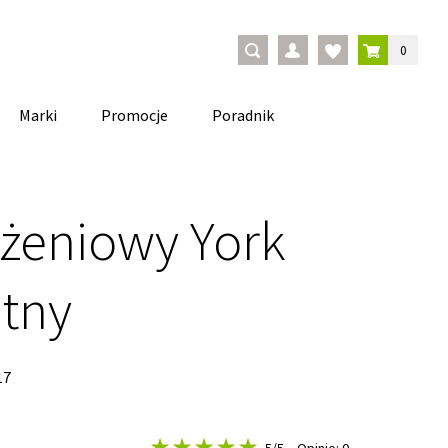
0
Marki
Promocje
Poradnik
dżeniowy York
itny
17