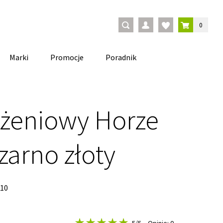
0
Marki
Promocje
Poradnik
dżeniowy Horze
zarno złoty
10