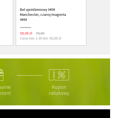
Bat ujeżdżeniowy HKM
Manchester, czarny/magenta
HKM
58,00 zł
70,00
Cena min. z 30 dni: 58,00 zł
wanie
Kupon
ezent
rabatowy