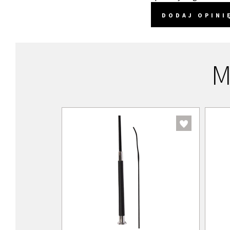
DODAJ OPINI
M