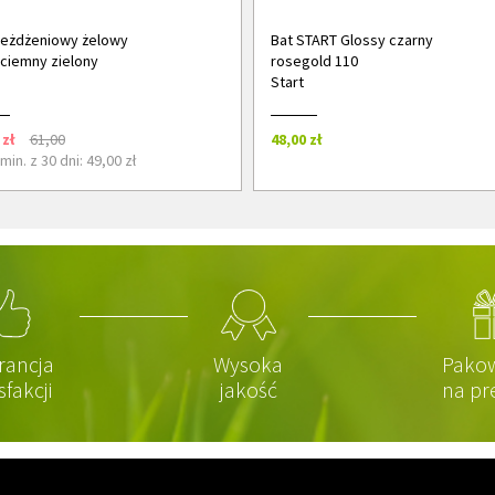
jeżdżeniowy żelowy
Bat START Glossy czarny
ciemny zielony
rosegold 110
Start
 zł
61,00
48,00 zł
in. z 30 dni: 49,00 zł
rancja
Wysoka
Pako
sfakcji
jakość
na pr