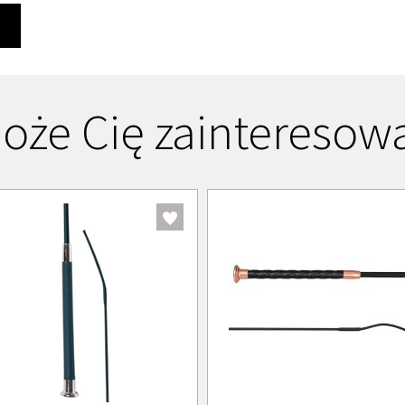
Ę
oże Cię zainteresow