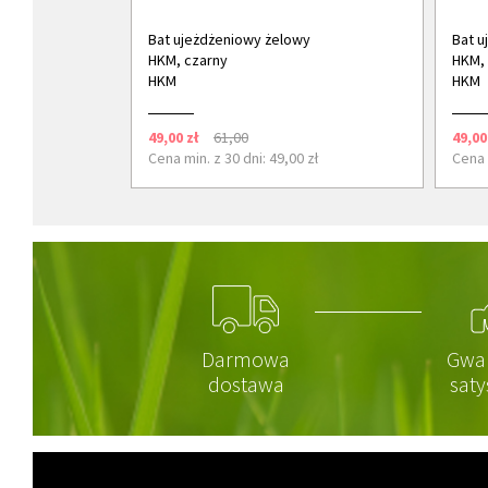
Bat ujeżdżeniowy żelowy
Bat u
HKM, czarny
HKM, 
HKM
HKM
49,00 zł
61,00
49,00
Cena min. z 30 dni: 49,00 zł
Cena m
Darmowa
Gwa
dostawa
saty