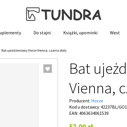
 suplementy
Do stajni
Książki, upominki
West
Bat ujeżdżeniowy Horze Vienna, czarno złoty
Bat ujeż
Vienna, c
Producent:
Horze
Kod u dostawcy:
42237BL/GO1
EAN: 4063634061539
57,00 zł