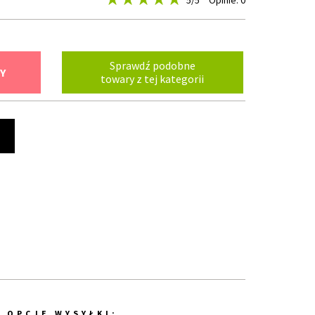
5
/5
Opinie: 0
Sprawdź podobne
Y
towary z tej kategorii
t
OPCJE WYSYŁKI: