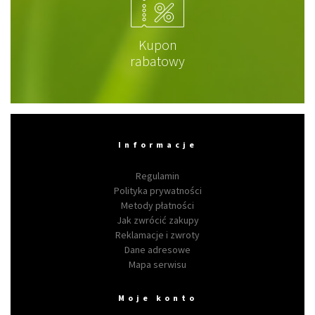
Kupon
rabatowy
Informacje
Regulamin
Polityka prywatności
Metody płatności
Jak zwrócić zakupy
Reklamacje i zwroty
Dane adresowe
Mapa serwisu
Moje konto