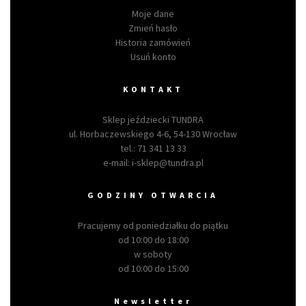
Moje dane
Zmień hasło
Historia zamówień
Usuń konto
KONTAKT
Sklep jeździecki TUNDRA
ul. Horbaczewskiego 4-6, 54-130 Wrocław
tel.:
71 341 13 33
e-mail:
i-sklep@tundra.pl
GODZINY OTWARCIA
Pracujemy od poniedziałku do piątku
od 10:00 do 18:00
w soboty
od 10:00 do 15:00
Newsletter