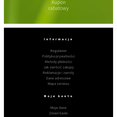
Kupon
rabatowy
Informacje
Regulamin
Polityka prywatności
Metody płatności
Jak zwrócić zakupy
Reklamacje i zwroty
Dane adresowe
Mapa serwisu
Moje konto
Moje dane
Zmień hasło