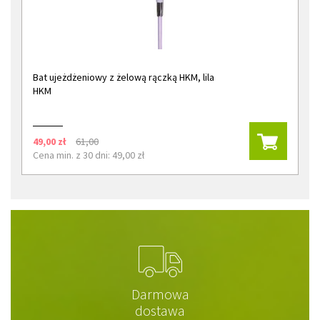
Bat ujeżdżeniowy z żelową rączką HKM, lila
HKM
49,00 zł
61,00
Cena min. z 30 dni: 49,00 zł
Darmowa
dostawa