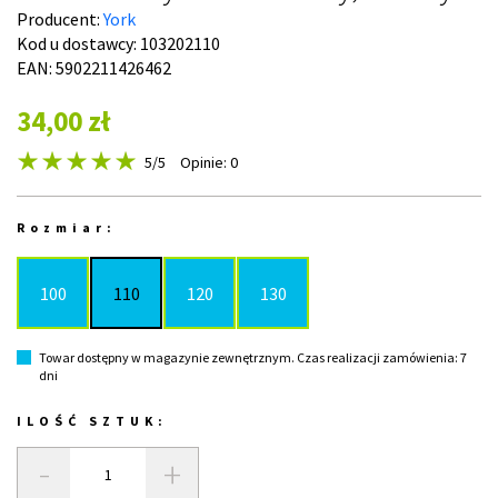
Producent:
York
Kod u dostawcy:
103202110
EAN: 5902211426462
34,00 zł
5
/5
Opinie: 0
Rozmiar:
100
110
120
130
Towar dostępny w magazynie zewnętrznym. Czas realizacji zamówienia: 7
dni
ILOŚĆ SZTUK:
-
+