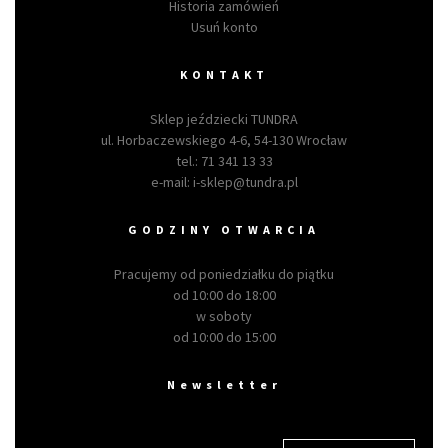
Historia zamówień
Usuń konto
KONTAKT
Sklep jeździecki TUNDRA
ul. Horbaczewskiego 4-6, 54-130 Wrocław
tel.:
71 341 13 33
e-mail:
i-sklep@tundra.pl
GODZINY OTWARCIA
Pracujemy od poniedziałku do piątku
od 10:00 do 18:00
w soboty
od 10:00 do 15:00
Newsletter