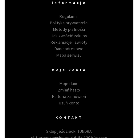
Informacje
Regulamin
Polityka prywatności
Metody płatności
Jak zwrócić zakupy
Reklamacje i zwroty
Dane adresowe
Mapa serwisu
Moje konto
Moje dane
Zmień hasło
Historia zamówień
Usuń konto
KONTAKT
Sklep jeździecki TUNDRA
ul. Horbaczewskiego 4-6, 54-130 Wrocław