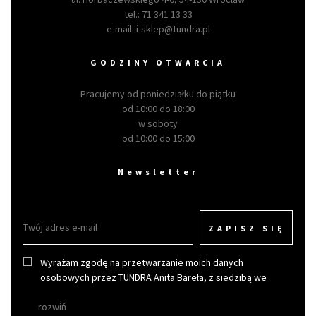
tel.:
71 341 13 33
e-mail:
i-sklep@tundra.pl
GODZINY OTWARCIA
Pracujemy od poniedziałku do piątku
od 10:00 do 18:00
w soboty
od 10:00 do 15:00
Newsletter
ZAPISZ SIĘ
Wyrażam zgodę na przetwarzanie moich danych
osobowych przez TUNDRA Anita Bareła, z siedzibą we
Wrocławiu w celu otrzymywania newslettera.
rozwiń