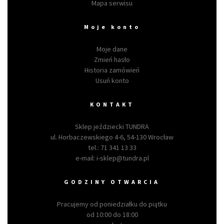
Mapa serwisu
Moje konto
Moje dane
Zmień hasło
Historia zamówień
Usuń konto
KONTAKT
Sklep jeździecki TUNDRA
ul. Horbaczewskiego 4-6, 54-130 Wrocław
tel.:
71 341 13 33
e-mail:
i-sklep@tundra.pl
GODZINY OTWARCIA
Pracujemy od poniedziałku do piątku
od 10:00 do 18:00