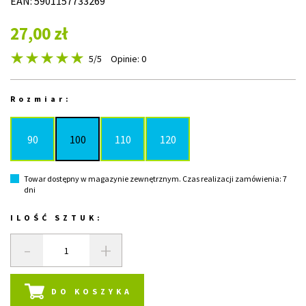
EAN: 5901157733269
27,00 zł
5
/5
Opinie: 0
Rozmiar:
90
100
110
120
Towar dostępny w magazynie zewnętrznym. Czas realizacji zamówienia: 7
dni
ILOŚĆ SZTUK:
-
+
DO KOSZYKA