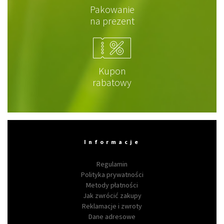
Pakowanie
na prezent
Kupon
rabatowy
Informacje
Regulamin
Polityka prywatności
Metody płatności
Jak zwrócić zakupy
Reklamacje i zwroty
Dane adresowe