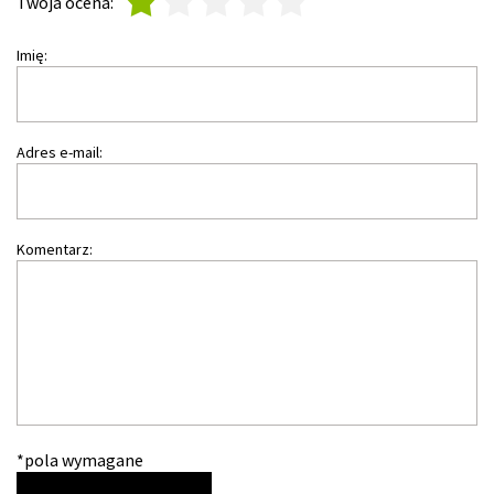
1
2
3
4
5
Twoja ocena:
Imię:
Adres e-mail:
Komentarz:
*pola wymagane