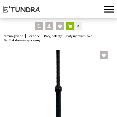
0
Strona główna
Jeździec
Baty, palcaty
Baty ujeżdżeniowe
Bat York dresażowy, czarny