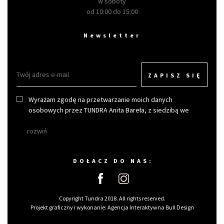
w soboty
od 10:00 do 15:00
Newsletter
ZAPISZ SIĘ
Wyrażam zgodę na przetwarzanie moich danych
osobowych przez TUNDRA Anita Bareła, z siedzibą we
Wrocławiu w celu otrzymywania newslettera.
rozwiń
DOŁACZ DO NAS:
Copyright Tundra 2018. All rights reserved.
Projekt graficzny i wykonanie:
Agencja Interaktywna Bull Design