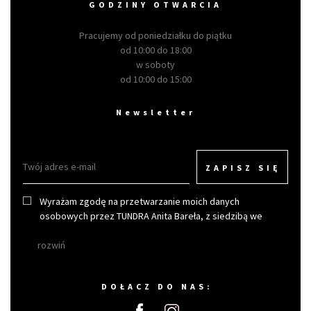
GODZINY OTWARCIA
Pracujemy od poniedziałku do piątku
od 10:00 do 18:00
w soboty
od 10:00 do 15:00
Newsletter
ZAPISZ SIĘ
Wyrażam zgodę na przetwarzanie moich danych
osobowych przez TUNDRA Anita Bareła, z siedzibą we
Wrocławiu w celu otrzymywania newslettera.
rozwiń
DOŁACZ DO NAS: