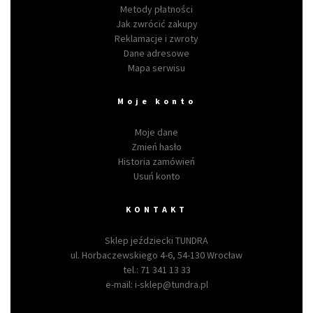
Metody płatności
Jak zwrócić zakupy
Reklamacje i zwroty
Dane adresowe
Mapa serwisu
Moje konto
Moje dane
Zmień hasło
Historia zamówień
Usuń konto
KONTAKT
Sklep jeździecki TUNDRA
ul. Horbaczewskiego 4-6, 54-130 Wrocław
tel.:
71 341 13 33
e-mail:
i-sklep@tundra.pl