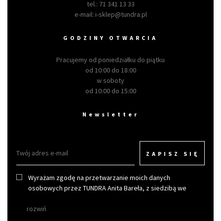
tel.:
71 341 13 33
e-mail:
i-sklep@tundra.pl
GODZINY OTWARCIA
Pracujemy od poniedziałku do piątku
od 10:00 do 18:00
w soboty
od 10:00 do 15:00
Newsletter
ZAPISZ SIĘ
Wyrażam zgodę na przetwarzanie moich danych
osobowych przez TUNDRA Anita Bareła, z siedzibą we
Wrocławiu w celu otrzymywania newslettera.
rozwiń