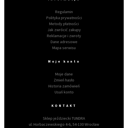
Regulamin
Polityka prywatności
Metody płatności
Jak zwrócić zakupy
Reklamacje i zwroty
Dane adresowe
Mapa serwisu
Moje konto
Moje dane
Zmień hasło
Historia zamówień
Usuń konto
KONTAKT
Sklep jeździecki TUNDRA
ul. Horbaczewskiego 4-6, 54-130 Wrocław