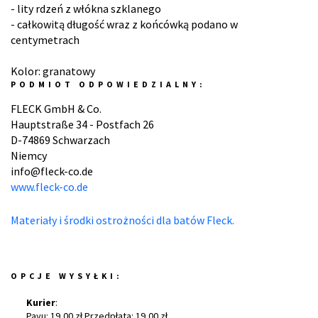
- lity rdzeń z włókna szklanego
- całkowitą długość wraz z końcówką podano w
centymetrach
Kolor: granatowy
PODMIOT ODPOWIEDZIALNY:
FLECK GmbH & Co.
Hauptstraße 34 - Postfach 26
D-74869 Schwarzach
Niemcy
info@fleck-co.de
www.fleck-co.de
Materiały i środki ostrożności dla batów Fleck.
OPCJE WYSYŁKI:
Kurier
:
Payu: 19,00 zł Przedpłata: 19,00 zł