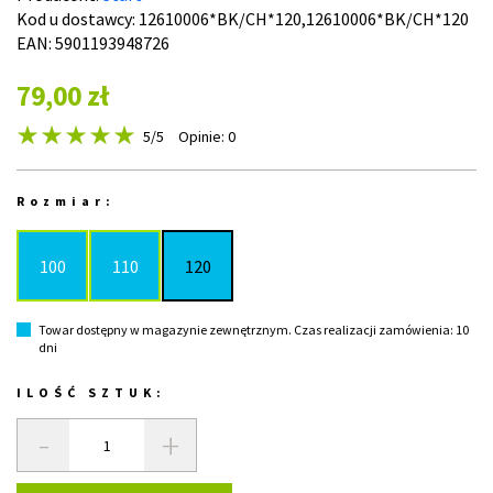
Kod u dostawcy:
12610006*BK/CH*120,12610006*BK/CH*120
EAN: 5901193948726
79,00 zł
5
/5
Opinie: 0
Rozmiar:
100
110
120
Towar dostępny w magazynie zewnętrznym. Czas realizacji zamówienia: 10
dni
ILOŚĆ SZTUK:
-
+