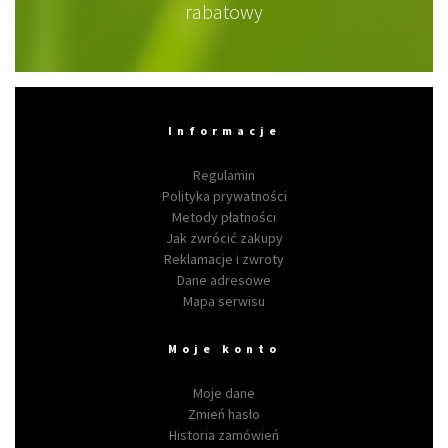
rabatowy
Informacje
Regulamin
Polityka prywatności
Metody płatności
Jak zwrócić zakupy
Reklamacje i zwroty
Dane adresowe
Mapa serwisu
Moje konto
Moje dane
Zmień hasło
Historia zamówień