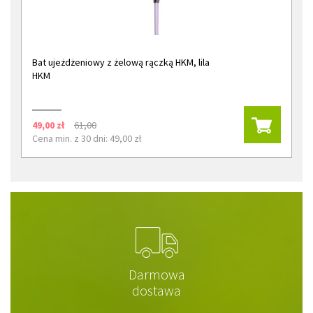
Bat ujeżdżeniowy z żelową rączką HKM, lila
HKM
49,00 zł
61,00
Cena min. z 30 dni: 49,00 zł
Darmowa
dostawa