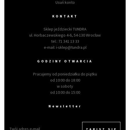
Usuń konto
KONTAKT
Sklep jeździecki TUNDRA
ul. Horbaczewskiego 4-6, 54-130 Wrocław
tel.:
71 341 13 33
e-mail:
i-sklep@tundra.pl
GODZINY OTWARCIA
Pracujemy od poniedziałku do piątku
od 10:00 do 18:00
w soboty
od 10:00 do 15:00
Newsletter
ZAPISZ SIĘ