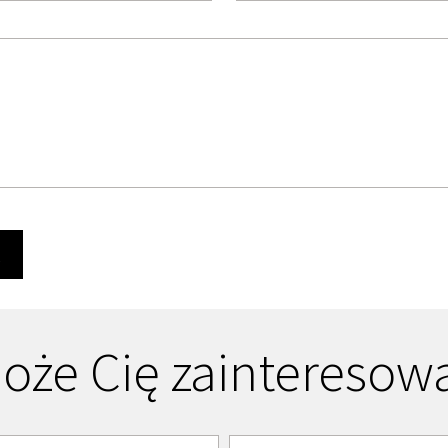
Ę
oże Cię zainteresow