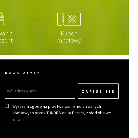
wanie
Kupon
ezent
rabatowy
Newsletter
ZAPISZ SIĘ
Wyrażam zgodę na przetwarzanie moich danych
osobowych przez TUNDRA Anita Bareła, z siedzibą we
Wrocławiu w celu otrzymywania newslettera.
rozwiń