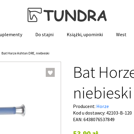
 suplementy
Do stajni
Książki, upominki
West
Bat Horze Ashton DRE, niebieski
Bat Horz
niebieski
Producent:
Horze
Kod u dostawcy:
42103-B-120
EAN: 6438076537849
53,90 zł