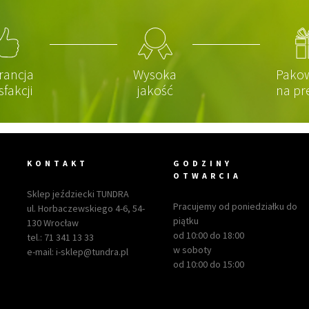
rancja
Wysoka
Pako
sfakcji
jakość
na pr
KONTAKT
GODZINY
OTWARCIA
Sklep jeździecki TUNDRA
Pracujemy od poniedziałku do
ul. Horbaczewskiego 4-6, 54-
piątku
130 Wrocław
od 10:00 do 18:00
tel.:
71 341 13 33
w soboty
e-mail:
i-sklep@tundra.pl
od 10:00 do 15:00