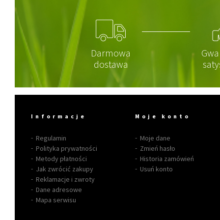
Darmowa
Gwa
dostawa
saty
Informacje
Moje konto
Regulamin
Moje dane
Polityka prywatności
Zmień hasło
Metody płatności
Historia zamówień
Jak zwrócić zakupy
Usuń konto
Reklamacje i zwroty
Dane adresowe
Mapa serwisu