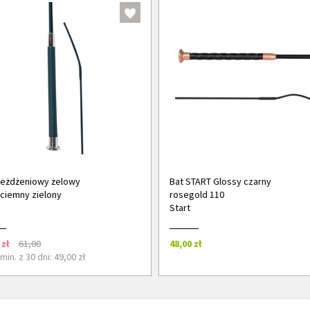
jeżdżeniowy żelowy
Bat START Glossy czarny
ciemny zielony
rosegold 110
Start
 zł
61,00
48,00 zł
in. z 30 dni: 49,00 zł