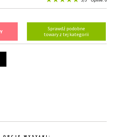
5
/5
Opinie: 0
Sprawdź podobne
Y
towary z tej kategorii
t
OPCJE WYSYŁKI: