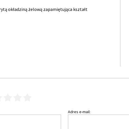
rytą okładziną żelową zapamiętująca kształt
3
4
5
Adres e-mail: