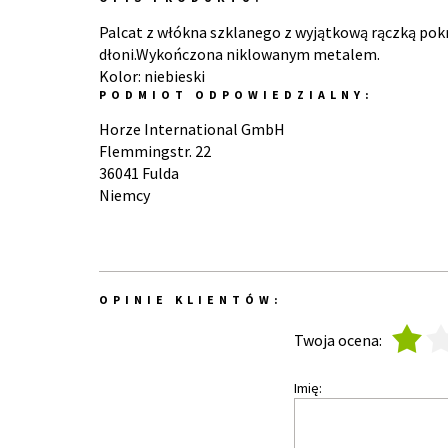
Palcat z włókna szklanego z wyjątkową rączką pok
dłoni.Wykończona niklowanym metalem.
Kolor: niebieski
PODMIOT ODPOWIEDZIALNY:
Horze International GmbH
Flemmingstr. 22
36041 Fulda
Niemcy
OPINIE KLIENTÓW:
1
2
Twoja ocena:
Imię: