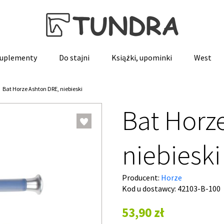
 suplementy
Do stajni
Książki, upominki
West
Bat Horze Ashton DRE, niebieski
Bat Horz
niebieski
Producent:
Horze
Kod u dostawcy:
42103-B-100
53,90 zł