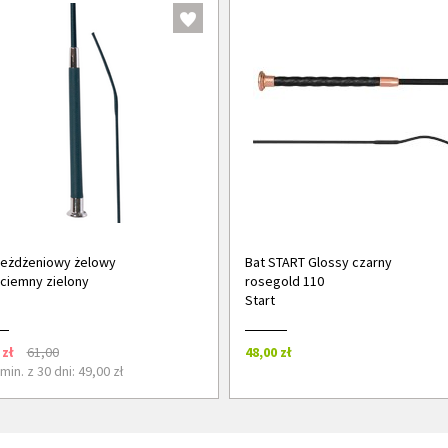
jeżdżeniowy żelowy
Bat START Glossy czarny
ciemny zielony
rosegold 110
Start
 zł
61,00
48,00 zł
in. z 30 dni: 49,00 zł