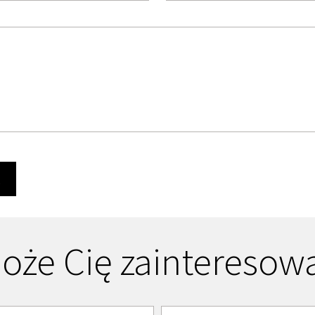
Ę
oże Cię zainteresow