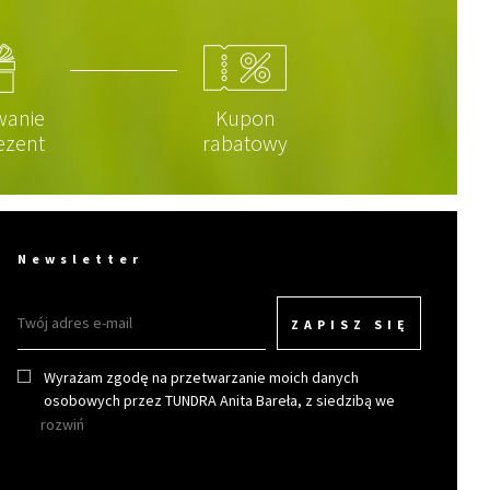
wanie
Kupon
ezent
rabatowy
Newsletter
ZAPISZ SIĘ
Wyrażam zgodę na przetwarzanie moich danych
osobowych przez TUNDRA Anita Bareła, z siedzibą we
Wrocławiu w celu otrzymywania newslettera.
rozwiń