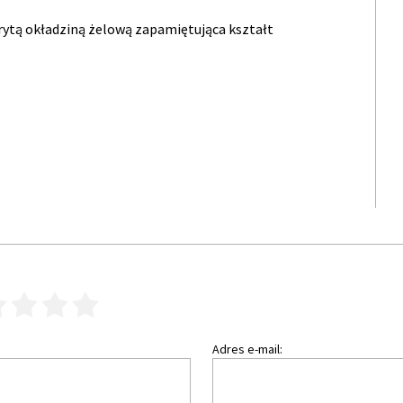
rytą okładziną żelową zapamiętująca kształt
3
4
5
Adres e-mail: