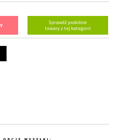
Sprawdź podobne
Y
towary z tej kategorii
t
OPCJE WYSYŁKI: