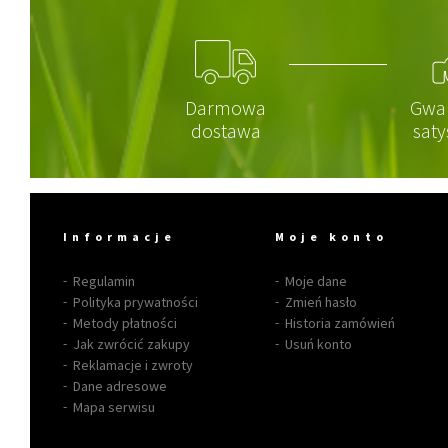
Darmowa
Gwa
dostawa
saty
Informacje
Moje konto
Regulamin
Moje dane
Polityka prywatności
Zmień hasło
Metody płatności
Historia zamówień
Jak zwrócić zakupy
Usuń konto
Reklamacje i zwroty
Dane adresowe
Mapa serwisu