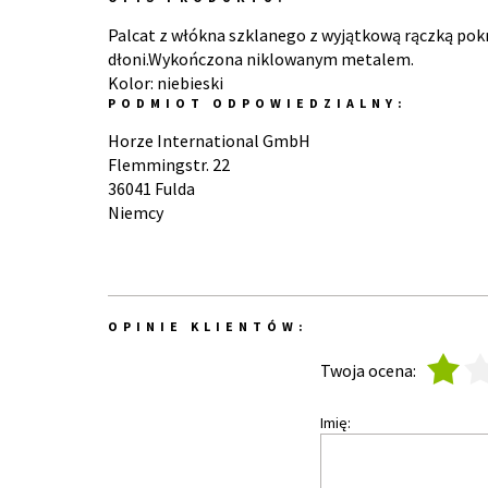
Palcat z włókna szklanego z wyjątkową rączką pok
dłoni.Wykończona niklowanym metalem.
Kolor: niebieski
PODMIOT ODPOWIEDZIALNY:
Horze International GmbH
Flemmingstr. 22
36041 Fulda
Niemcy
OPINIE KLIENTÓW:
1
2
Twoja ocena:
Imię: