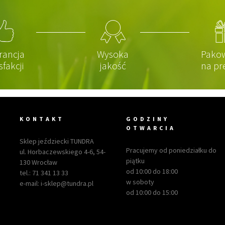
rancja
Wysoka
Pako
sfakcji
jakość
na pr
KONTAKT
GODZINY
OTWARCIA
Sklep jeździecki TUNDRA
Pracujemy od poniedziałku do
ul. Horbaczewskiego 4-6, 54-
piątku
130 Wrocław
od 10:00 do 18:00
tel.:
71 341 13 33
w soboty
e-mail:
i-sklep@tundra.pl
od 10:00 do 15:00