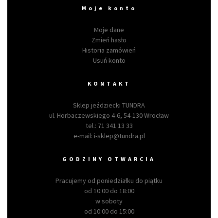
Moje konto
Moje dane
Zmień hasło
Historia zamówień
Usuń konto
KONTAKT
Sklep jeździecki TUNDRA
ul. Horbaczewskiego 4-6, 54-130 Wrocław
tel.:
71 341 13 33
e-mail:
i-sklep@tundra.pl
GODZINY OTWARCIA
Pracujemy od poniedziałku do piątku
od 10:00 do 18:00
w soboty
od 10:00 do 15:00