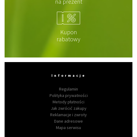
na prezent
Kupon
rabatowy
Informacje
Regulamin
Polityka prywatności
Metody płatności
Jak zwrócić zakupy
Reklamacje i zwroty
Dane adresowe
Mapa serwisu