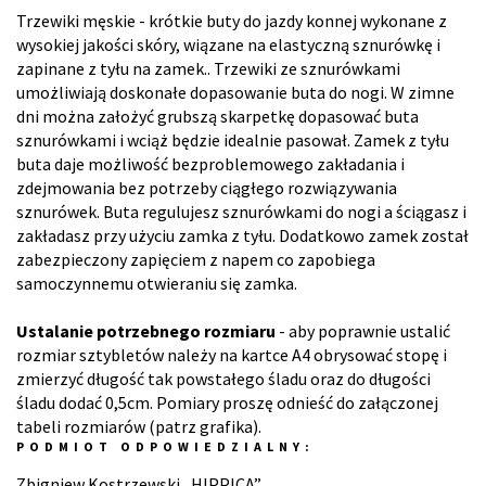
Trzewiki męskie - krótkie buty do jazdy konnej wykonane z
wysokiej jakości skóry, wiązane na elastyczną sznurówkę i
zapinane z tyłu na zamek.. Trzewiki ze sznurówkami
umożliwiają doskonałe dopasowanie buta do nogi. W zimne
dni można założyć grubszą skarpetkę dopasować buta
sznurówkami i wciąż będzie idealnie pasował. Zamek z tyłu
buta daje możliwość bezproblemowego zakładania i
zdejmowania bez potrzeby ciągłego rozwiązywania
sznurówek. Buta regulujesz sznurówkami do nogi a ściągasz i
zakładasz przy użyciu zamka z tyłu. Dodatkowo zamek został
zabezpieczony zapięciem z napem co zapobiega
samoczynnemu otwieraniu się zamka.
Ustalanie potrzebnego rozmiaru
- aby poprawnie ustalić
rozmiar sztybletów należy na kartce A4 obrysować stopę i
zmierzyć długość tak powstałego śladu oraz do długości
śladu dodać 0,5cm. Pomiary proszę odnieść do załączonej
tabeli rozmiarów (patrz grafika).
PODMIOT ODPOWIEDZIALNY:
Zbigniew Kostrzewski „HIPPICA”