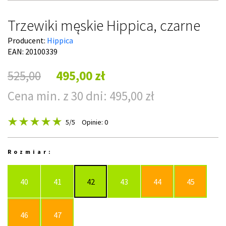
Trzewiki męskie Hippica, czarne
Producent:
Hippica
EAN: 20100339
525,00
495,00 zł
Cena min. z 30 dni: 495,00 zł
5
/5
Opinie: 0
Rozmiar:
40
41
42
43
44
45
46
47