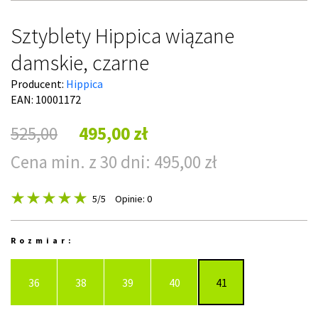
Sztyblety Hippica wiązane
damskie, czarne
Producent:
Hippica
EAN: 10001172
525,00
495,00 zł
Cena min. z 30 dni: 495,00 zł
5
/5
Opinie: 0
Rozmiar:
36
38
39
40
41