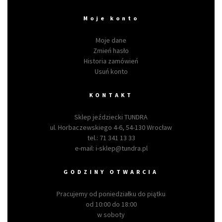
Moje konto
Moje dane
Zmień hasło
Historia zamówień
Usuń konto
KONTAKT
Sklep jeździecki TUNDRA
ul. Horbaczewskiego 4-6, 54-130 Wrocław
tel.:
71 341 13 33
e-mail:
i-sklep@tundra.pl
GODZINY OTWARCIA
Pracujemy od poniedziałku do piątku
od 10:00 do 18:00
w soboty