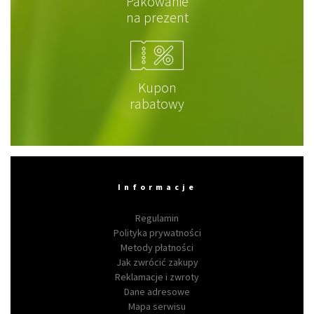
Pakowanie
na prezent
Kupon
rabatowy
Informacje
Regulamin
Polityka prywatności
Metody płatności
Jak zwrócić zakupy
Reklamacje i zwroty
Dane adresowe
Mapa serwisu