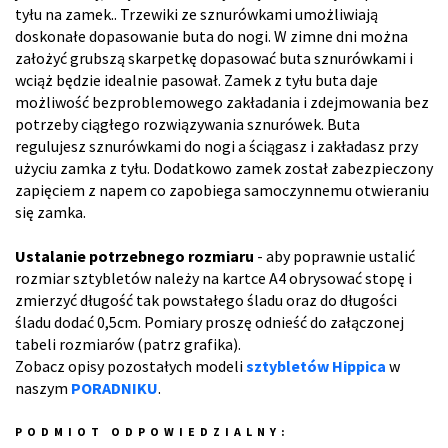
tyłu na zamek.. Trzewiki ze sznurówkami umożliwiają
doskonałe dopasowanie buta do nogi. W zimne dni można
założyć grubszą skarpetkę dopasować buta sznurówkami i
wciąż będzie idealnie pasował. Zamek z tyłu buta daje
możliwość bezproblemowego zakładania i zdejmowania bez
potrzeby ciągłego rozwiązywania sznurówek. Buta
regulujesz sznurówkami do nogi a ściągasz i zakładasz przy
użyciu zamka z tyłu. Dodatkowo zamek został zabezpieczony
zapięciem z napem co zapobiega samoczynnemu otwieraniu
się zamka.
Ustalanie potrzebnego rozmiaru
- aby poprawnie ustalić
rozmiar sztybletów należy na kartce A4 obrysować stopę i
zmierzyć długość tak powstałego śladu oraz do długości
śladu dodać 0,5cm. Pomiary proszę odnieść do załączonej
tabeli rozmiarów (patrz grafika).
Zobacz opisy pozostałych modeli
sztybletów Hippica
w
naszym
PORADNIKU
.
PODMIOT ODPOWIEDZIALNY: