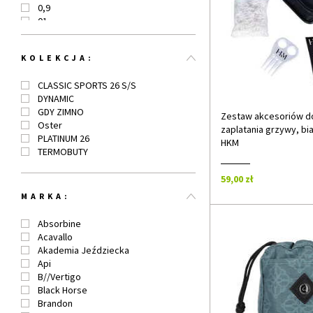
0,9
01
1
1,2
KOLEKCJA:
02
2
CLASSIC SPORTS 26 S/S
2,5
DYNAMIC
3
GDY ZIMNO
3,5
Zestaw akcesoriów d
Oster
04
zaplatania grzywy, bia
PLATINUM 26
4
HKM
TERMOBUTY
5
6
59,00 zł
6,5
7
MARKA:
7,5
8
Absorbine
8,5
Acavallo
9
Akademia Jeździecka
9,5
Api
10
B//Vertigo
10,5
Black Horse
11
Brandon