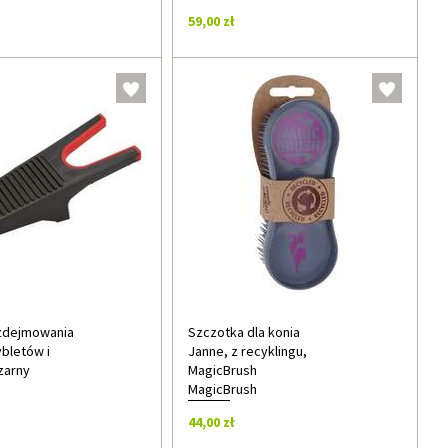
59,00 zł
zdejmowania
Szczotka dla konia
ybletów i
Janne, z recyklingu,
zarny
MagicBrush
MagicBrush
44,00 zł