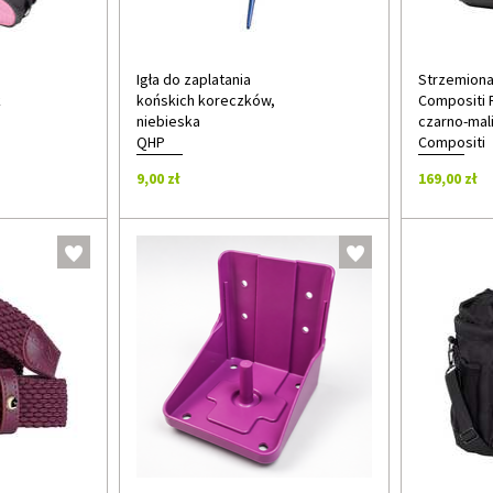
Igła do zaplatania
Strzemiona
k
końskich koreczków,
Compositi 
niebieska
czarno-mal
QHP
Compositi
9,00 zł
169,00 zł