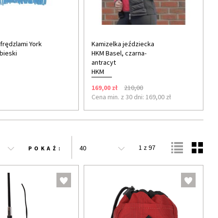
frędzlami York
Kamizelka jeździecka
bieski
HKM Basel, czarna-
antracyt
HKM
169,00 zł
210,00
Cena min. z 30 dni: 169,00 zł
1 z 97
40
POKAŻ: