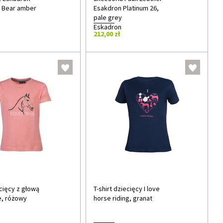
6 Bear amber
Esakdron Platinum 26,
pale grey
Eskadron
212,00 zł
ecięcy z głową
T-shirt dziecięcy I love
e, różowy
horse riding, granat