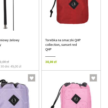
eniowy żelowy
Torebka na smaczki QHP
y
collection, sunset red
QHP
1,00 zł
38,00 zł
30 dni: 49,00 zł