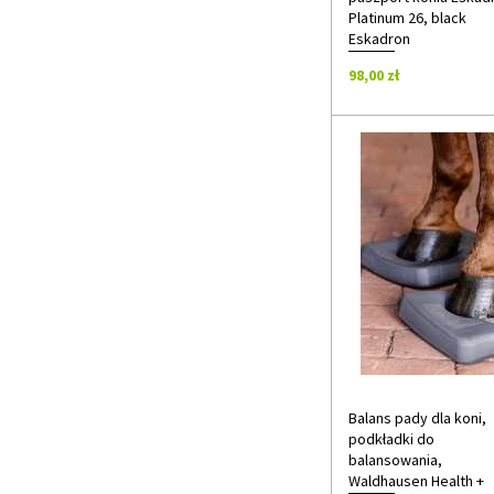
38
Platinum 26, black
38-40
Eskadron
38/40
38W
98,00 zł
38XSW
38S
38SW
38-M
38M
38-L
39
39-41
39-42
39/33
39/35
39/37
39/39
39/41
39W
39-S
Balans pady dla koni,
39S
podkładki do
39SW
balansowania,
39-M
Waldhausen Health +
39M