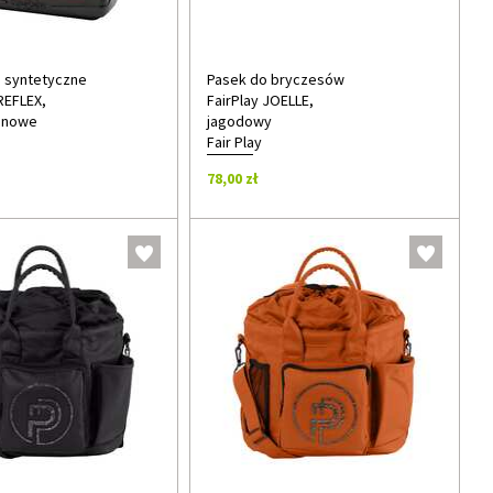
 syntetyczne
Pasek do bryczesów
REFLEX,
FairPlay JOELLE,
inowe
jagodowy
Fair Play
78,00 zł