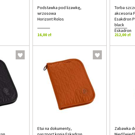
Podstawka pod lizawkę,
Torba szczo
wrzosowa
akcesoria 
Horizont Rolos
Esakdron P
black
Eskadron
16,00 zł
212,00 zł
Etui na dokumenty,
Zabawka d
ron
paszport konia Eskadron
Niedźwiedź