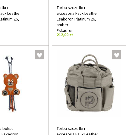
tki i
Torba szczotki i
Faux Leather
akcesoria Faux Leather
latinum 26,
Esakdron Platinum 26,
amber
Eskadron
212,00 zł
o boksu
Torba szczotki i
 Eskadron
akcesoria Faux Leather