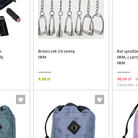
o
Breloczek Strzemię
Bat ujeżdż
ły
HKM
HKM, czarn
HKM
8,00 zł
49,00 zł
6
Cena min. z 