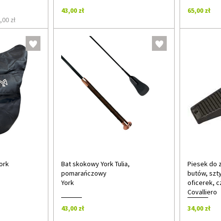
43,00 zł
65,00 zł
,00 zł
ork
Bat skokowy York Tulia,
Piesek do 
pomarańczowy
butów, szt
York
oficerek, c
Covalliero
43,00 zł
34,00 zł