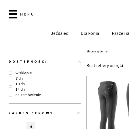
MENU
Jeździec
Dla konia
Pasze i 
Strona główna
DOSTĘPNOŚĆ:
Bestsellery od ręki
w sklepie
7 dni
10 dni
14 dni
na zamówienie
ZAKRES CENOWY