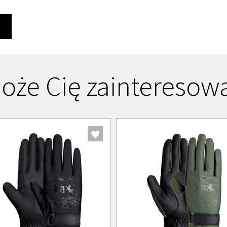
Ę
oże Cię zainteresow