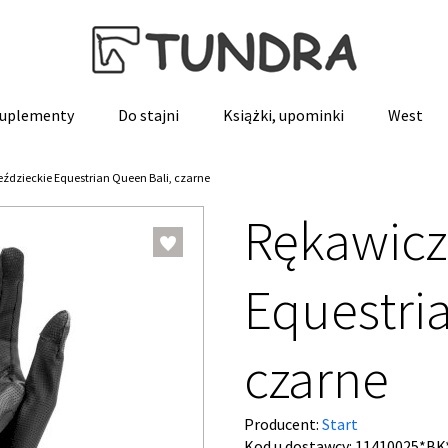
 suplementy
Do stajni
Książki, upominki
West
eździeckie Equestrian Queen Bali, czarne
Rękawiczk
Equestri
czarne
Producent:
Start
Kod u dostawcy:
11410025*BK