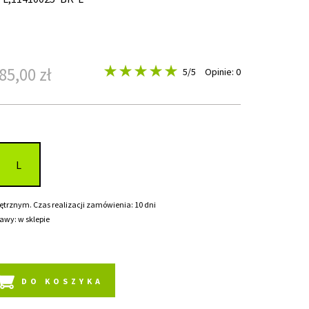
85,00 zł
5
/5
Opinie: 0
L
rznym. Czas realizacji zamówienia: 10 dni
awy: w sklepie
DO KOSZYKA