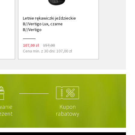
Letnie rękawiczki jeździeckie
B//Vertigo Lux, czarne
B//Vertigo
107,00 zł
157,00
Cena min. z 30 dni: 107,00 zł
wanie
Kupon
ezent
rabatowy