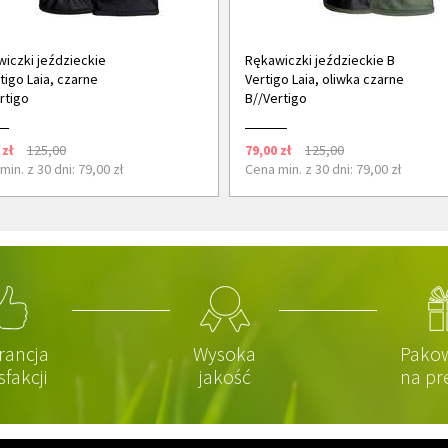
iczki jeździeckie
Rękawiczki jeździeckie B
tigo Laia, czarne
Vertigo Laia, oliwka czarne
rtigo
B//Vertigo
 zł
125,00
79,00 zł
125,00
in. z 30 dni: 79,00 zł
Cena min. z 30 dni: 79,00 zł
rancja
Wysoka
Pako
sfakcji
jakość
na pr