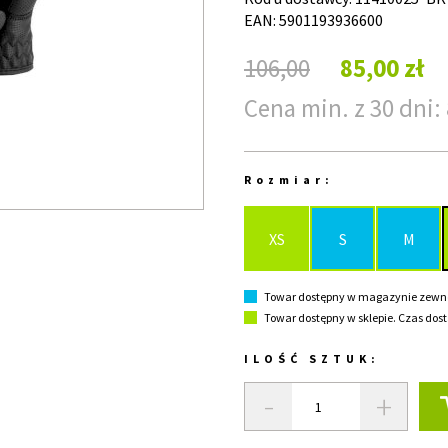
EAN: 5901193936600
106,00
85,00 zł
Cena min. z 30 dni: 
Rozmiar:
XS
S
M
Towar dostępny w magazynie zewnęt
Towar dostępny w sklepie. Czas dost
ILOŚĆ SZTUK:
-
+