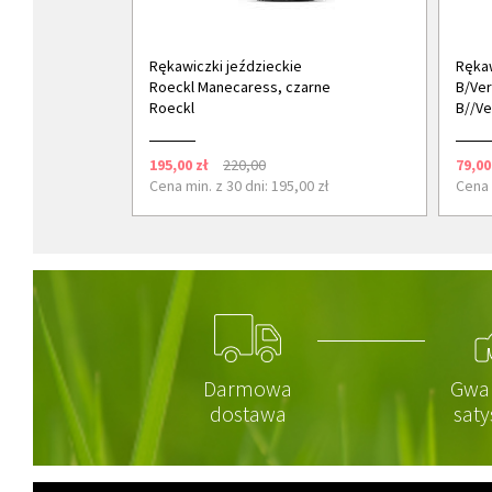
Rękawiczki jeździeckie
Rękaw
Roeckl Manecaress, czarne
B/Ver
Roeckl
B//Ve
195,00 zł
220,00
79,00
Cena min. z 30 dni: 195,00 zł
Cena m
Darmowa
Gwa
dostawa
saty