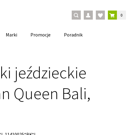
0
Marki
Promocje
Poradnik
i jeździeckie
an Queen Bali,
*L,11410025*BK*L