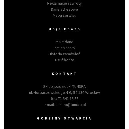
Reklamacje i zwroty
Dane adresowe
Mapa serwisu
Moje konto
Moje dane
Zmień hasło
Historia zamówień
Usuń konto
KONTAKT
Sklep jeździecki TUNDRA
ul. Horbaczewskiego 4-6, 54-130 Wrocław
tel.:
71 341 13 33
e-mail:
i-sklep@tundra.pl
GODZINY OTWARCIA