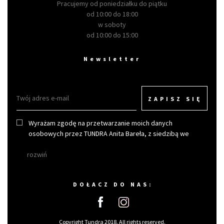
Pracujemy od poniedziałku do piątku
od 10:00 do 18:00
w soboty
od 10:00 do 15:00
Newsletter
ZAPISZ SIĘ
Wyrażam zgodę na przetwarzanie moich danych
osobowych przez TUNDRA Anita Bareła, z siedzibą we
Wrocławiu w celu otrzymywania newslettera.
rozwiń
DOŁACZ DO NAS:
Copyright Tundra 2018. All rights reserved.