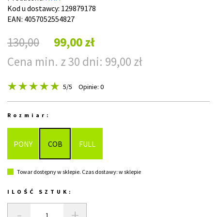
Kod u dostawcy:
129879178
EAN: 4057052554827
130,00
99,00 zł
Cena min. z 30 dni: 99,00 zł
5
/5
Opinie: 0
Rozmiar:
PONY
COB
FULL
Towar dostępny w sklepie. Czas dostawy: w sklepie
ILOŚĆ SZTUK:
-
+