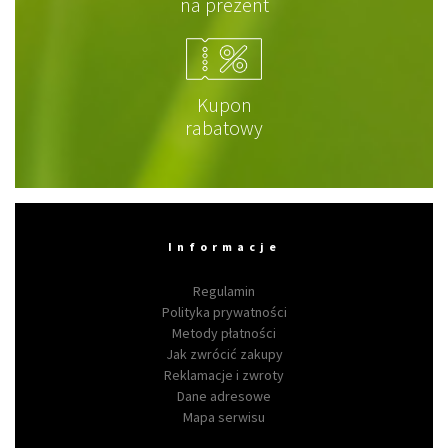
na prezent
Kupon
rabatowy
Informacje
Regulamin
Polityka prywatności
Metody płatności
Jak zwrócić zakupy
Reklamacje i zwroty
Dane adresowe
Mapa serwisu