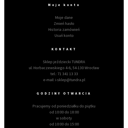
Moje konto
Moje dane
Zmień hasło
Historia zamówień
Usuń konto
KONTAKT
Sklep jeździecki TUNDRA
ul. Horbaczewskiego 4-6, 54-130 Wrocław
tel.:
71 341 13 33
e-mail:
i-sklep@tundra.pl
GODZINY OTWARCIA
Pracujemy od poniedziałku do piątku
od 10:00 do 18:00
w soboty
od 10:00 do 15:00