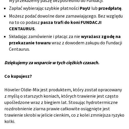
My przekażemy paszę bezpośrednio do Fundacji.
Zapłać wybierając szybkie płatności
PayU
lub
przedpłatę
.
Możesz podać dowolne dane zamawiającego. Bez względu
na to co podasz
pasza trafi do koni FUNDACJI
CENTAURUS
.
Składając zamówienie i płacąc za nie
wyrażasz zgodę na
przekazanie towaru
wraz z dowodem zakupu do Fundacji
Centaurus.
Dziękujemy za wsparcie w tych ciężkich czasach.
Co kupujesz?
Höveler Oldie-Mix jest produktem, który został opracowany
z myślą o starszych koniach, których trawienie jest często
upośledzone wraz z biegiem lat. Stosując hydrotermiczne
rozdrobnienie ziarna prawie całkowite osiągnięte jest
trawienie skrobi w jelicie cienkim, co z kolei zmniejsza ryzyko
kolki.