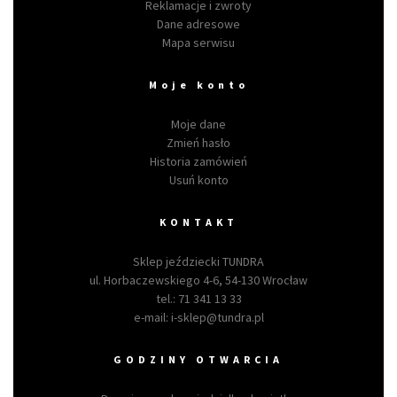
Reklamacje i zwroty
Dane adresowe
Mapa serwisu
Moje konto
Moje dane
Zmień hasło
Historia zamówień
Usuń konto
KONTAKT
Sklep jeździecki TUNDRA
ul. Horbaczewskiego 4-6, 54-130 Wrocław
tel.:
71 341 13 33
e-mail:
i-sklep@tundra.pl
GODZINY OTWARCIA