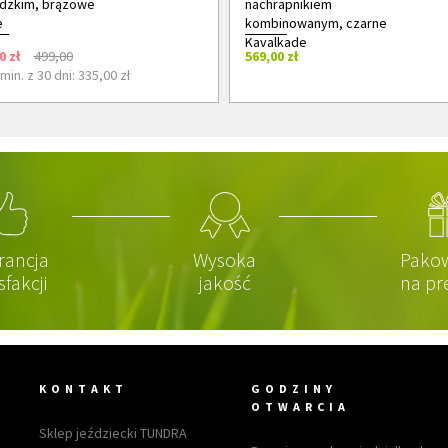
dzkim, brązowe
nachrapnikiem
e
kombinowanym, czarne
Kavalkade
0 zł
499,00
569,00 zł
min. z 30 dni: 335,00 zł
rancja
Wysoka
Pako
sfakcji
jakość
na pr
KONTAKT
GODZINY
OTWARCIA
Sklep jeździecki TUNDRA