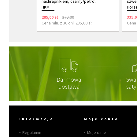
nachrapnikiem, czarny/petrol
szwe
HKM
Horz
285,00 zł
370,00
335,0
Cena min. z 30 dni: 285,00 zł
Cena 
Darmowa
Gwa
dostawa
saty
Informacje
Moje konto
Regulamin
Moje dane