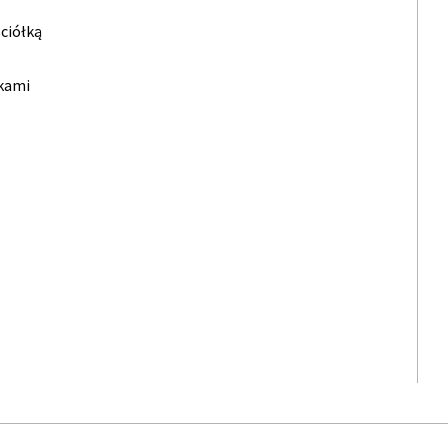
ciółką
łkami