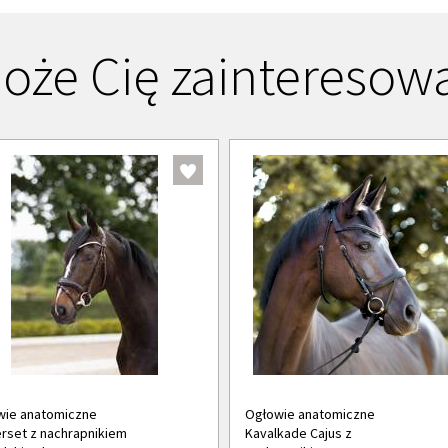
oże Cię zainteresow
wie anatomiczne
Ogłowie anatomiczne
set z nachrapnikiem
Kavalkade Cajus z