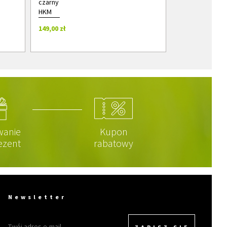
czarny
HKM
149,00 zł
wanie
Kupon
ezent
rabatowy
Newsletter