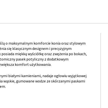
myślą o maksymalnym komforcie konia oraz stylowym
óżnia się klasycznym designem i precyzyjnym
posiada miękką wyściółkę oraz zwężenia po bokach,
atomiczny pasek potyliczny z dodatkowym
i zwiększa komfort użytkowania.
nymi białymi kamieniami, nadaje ogłowiu wyjątkowej
owia wąskie, gumowane wodze ze skórzanymi paskami
niem.