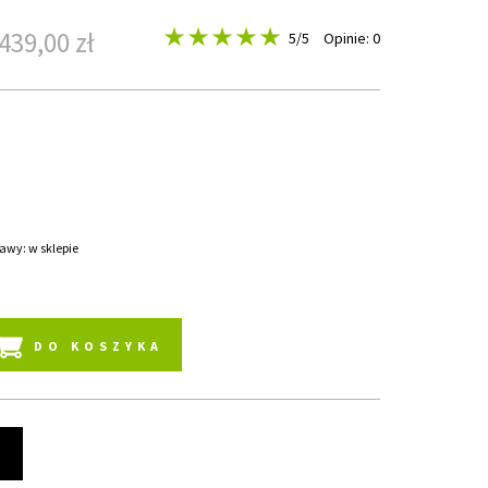
439,00 zł
5
/5
Opinie: 0
awy: w sklepie
DO KOSZYKA
t