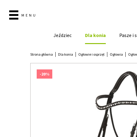
MENU
Jeździec
Dla konia
Pasze i
Strona główna
Dla konia
Ogłowie i osprzęt
Ogłowia
Ogłow
-20%