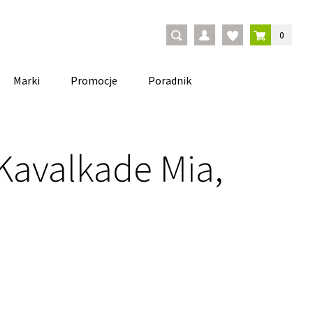
0
Marki
Promocje
Poradnik
Kavalkade Mia,