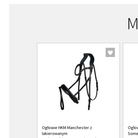
M
Ogłowie HKM Manchester z
Ogło
lakierowanym
Somer