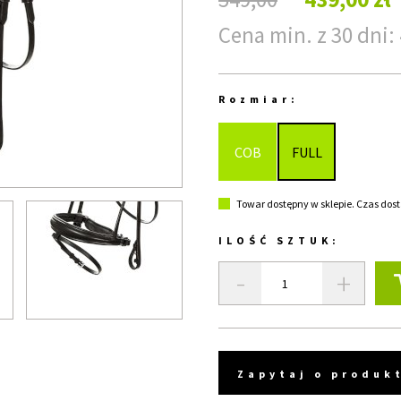
Cena min. z 30 dni: 
Rozmiar:
COB
FULL
Towar dostępny w sklepie. Czas dost
ILOŚĆ SZTUK:
-
+
Zapytaj o produk