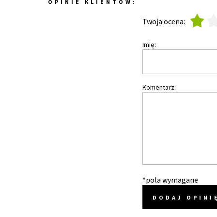
OPINIE KLIENTÓW:
1
2
Twoja ocena:
Imię:
Komentarz:
*pola wymagane
DODAJ OPINI