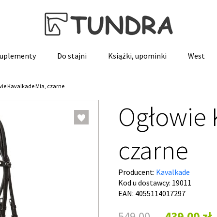
 suplementy
Do stajni
Książki, upominki
West
ie Kavalkade Mia, czarne
Ogłowie 
czarne
Producent:
Kavalkade
Kod u dostawcy:
19011
EAN: 4055114017297
549,00
439,00 zł