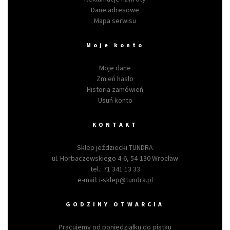
Dane adresowe
Mapa serwisu
Moje konto
Moje dane
Zmień hasło
Historia zamówień
Usuń konto
KONTAKT
Sklep jeździecki TUNDRA
ul. Horbaczewskiego 4-6, 54-130 Wrocław
tel.:
71 341 13 33
e-mail:
i-sklep@tundra.pl
GODZINY OTWARCIA
Pracujemy od poniedziałku do piątku