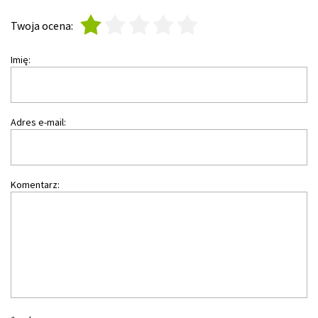
1
2
3
4
5
Twoja ocena:
Imię:
Adres e-mail:
Komentarz: