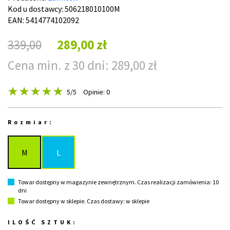
Kod u dostawcy:
506218010100M
EAN: 5414774102092
339,00
289,00 zł
Cena min. z 30 dni: 289,00 zł
5
/5
Opinie: 0
Rozmiar:
M
L
Towar dostępny w magazynie zewnętrznym. Czas realizacji zamówienia: 10
dni
Towar dostępny w sklepie. Czas dostawy: w sklepie
ILOŚĆ SZTUK: