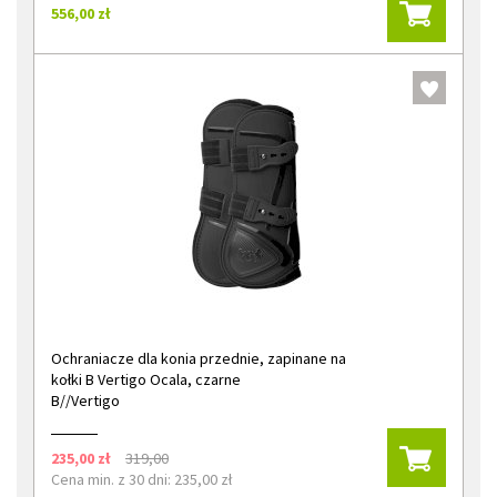
556,00 zł
Ochraniacze dla konia przednie, zapinane na
kołki B Vertigo Ocala, czarne
B//Vertigo
235,00 zł
319,00
Cena min. z 30 dni: 235,00 zł