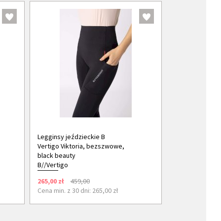
Legginsy jeździeckie B
Vertigo Viktoria, bezszwowe,
black beauty
B//Vertigo
265,00 zł
459,00
Cena min. z 30 dni: 265,00 zł