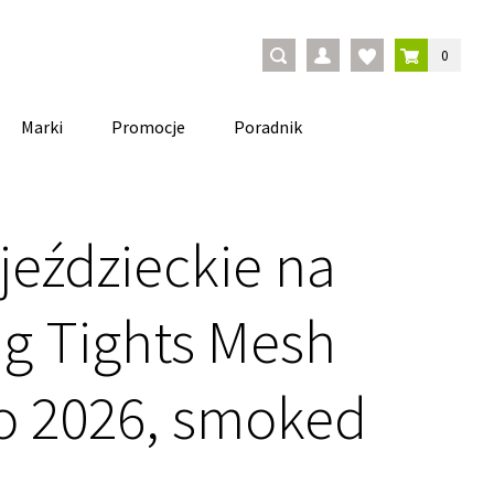
0
Marki
Promocje
Poradnik
jeździeckie na
ng Tights Mesh
ro 2026, smoked