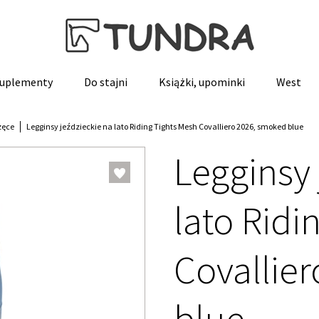
 suplementy
Do stajni
Książki, upominki
West
zęce
Legginsy jeździeckie na lato Riding Tights Mesh Covalliero 2026, smoked blue
Legginsy 
lato Ridi
Covallie
blue