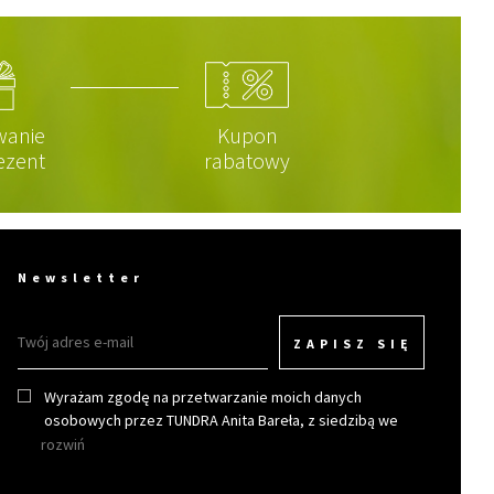
wanie
Kupon
ezent
rabatowy
Newsletter
ZAPISZ SIĘ
Wyrażam zgodę na przetwarzanie moich danych
osobowych przez TUNDRA Anita Bareła, z siedzibą we
Wrocławiu w celu otrzymywania newslettera.
rozwiń