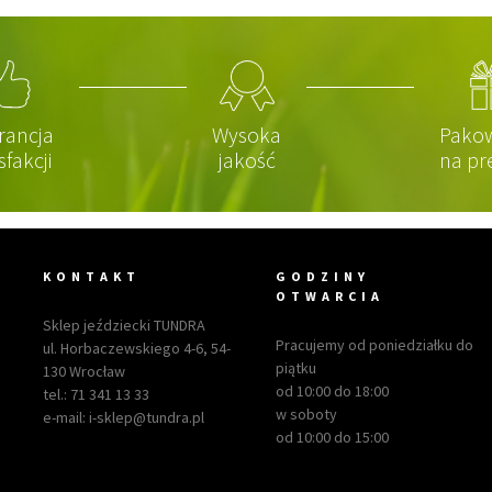
rancja
Wysoka
Pako
sfakcji
jakość
na pr
KONTAKT
GODZINY
OTWARCIA
Sklep jeździecki TUNDRA
Pracujemy od poniedziałku do
ul. Horbaczewskiego 4-6, 54-
piątku
130 Wrocław
od 10:00 do 18:00
tel.:
71 341 13 33
w soboty
e-mail:
i-sklep@tundra.pl
od 10:00 do 15:00