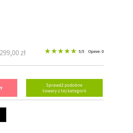
299,00 zł
5
/5
Opinie: 0
Sprawdź podobne
Y
towary z tej kategorii
t