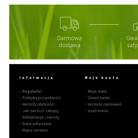
Darmowa
Gwa
dostawa
saty
Informacje
Moje konto
Regulamin
Moje dane
Polityka prywatności
Zmień hasło
Metody płatności
Historia zamówień
Jak zwrócić zakupy
Usuń konto
Reklamacje i zwroty
Dane adresowe
Mapa serwisu