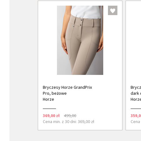
Bryczesy Horze GrandPrix
Brycz
Pro, beżowe
dark 
Horze
Horz
369,00 zł
499,00
359,0
Cena min. z 30 dni: 369,00 zł
Cena 