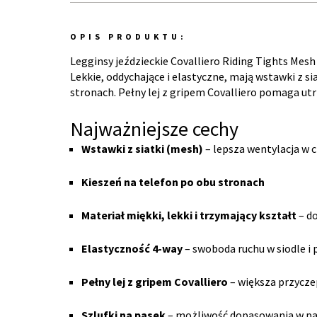
OPIS PRODUKTU:
Legginsy jeździeckie Covalliero Riding Tights Mesh k
Lekkie, oddychające i elastyczne, mają wstawki z si
stronach. Pełny lej z gripem Covalliero pomaga utr
Najważniejsze cechy
Wstawki z siatki (mesh)
– lepsza wentylacja w c
Kieszeń na telefon po obu stronach
Materiał miękki, lekki i trzymający kształt
– do
Elastyczność 4-way
– swoboda ruchu w siodle i p
Pełny lej z gripem Covalliero
– większa przycze
Szlufki na pasek
– możliwość dopasowania w pa