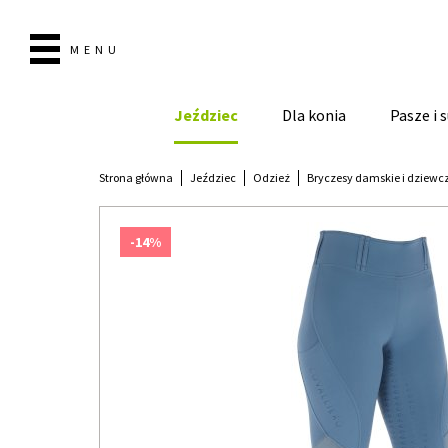
MENU
Jeździec
Dla konia
Pasze i
Strona główna
Jeździec
Odzież
Bryczesy damskie i dziewc
-14%