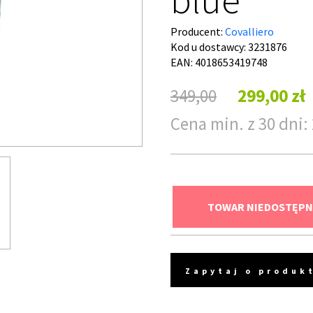
Producent:
Covalliero
Kod u dostawcy:
3231876
EAN: 4018653419748
349,00
299,00 zł
Cena min. z 30 dni: 
TOWAR NIEDOSTĘPN
Zapytaj o produk