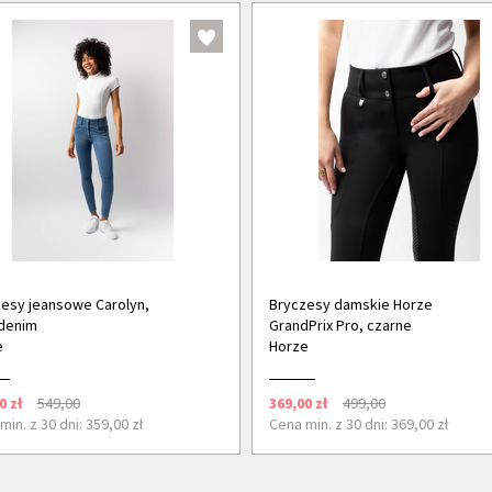
esy jeansowe Carolyn,
Bryczesy damskie Horze
denim
GrandPrix Pro, czarne
e
Horze
0 zł
549,00
369,00 zł
499,00
min. z 30 dni: 359,00 zł
Cena min. z 30 dni: 369,00 zł