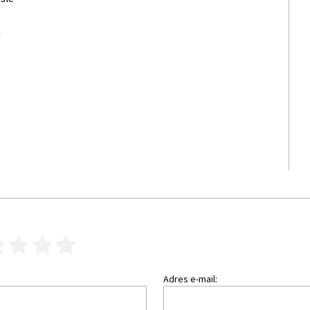
ń
3
4
5
Adres e-mail: