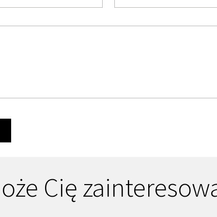
Ę
oże Cię zainteresow