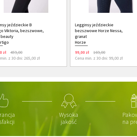
nsy jeździeckie B
Legginsy jeździeckie
go Viktoria, bezszwowe,
bezszwowe Horze Nessa,
 beauty
granat
rtigo
Horze
0 zł
459,00
99,00 zł
169,00
min. z 30 dni: 265,00 zł
Cena min. z 30 dni: 99,00 zł
rancja
Wysoka
Pako
sfakcji
jakość
na pr