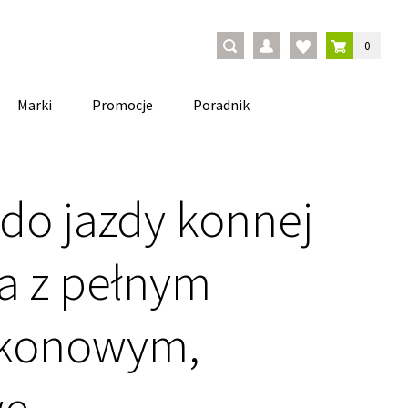
0
Marki
Promocje
Poradnik
 do jazdy konnej
a z pełnym
likonowym,
we