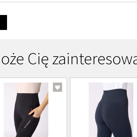
Ę
oże Cię zainteresow