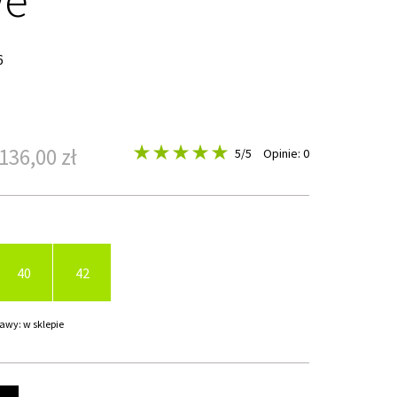
6
136,00 zł
5
/5
Opinie: 0
40
42
awy: w sklepie