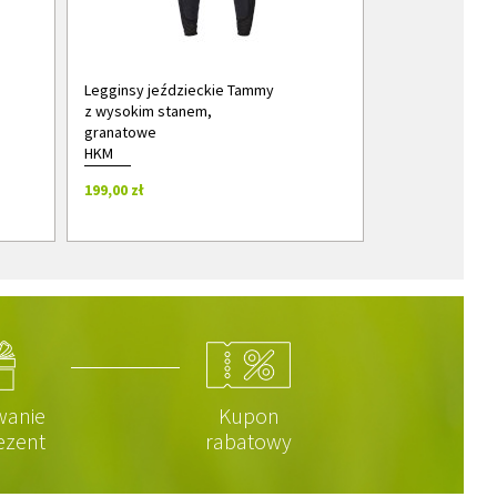
Legginsy jeździeckie Tammy
z wysokim stanem,
granatowe
HKM
199,00 zł
wanie
Kupon
ezent
rabatowy