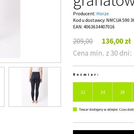
Producent:
Horze
Kod u dostawcy:
NMCUA 590 3
EAN: 4063634407016
209,00
136,00 zł
Cena min. z 30 dni: 
Rozmiar:
32
34
38
Towar dostępny w sklepie. Czas dost