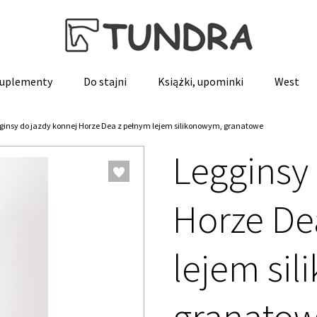
 suplementy
Do stajni
Książki, upominki
West
ginsy do jazdy konnej Horze Dea z pełnym lejem silikonowym, granatowe
Legginsy
Horze De
lejem si
granato