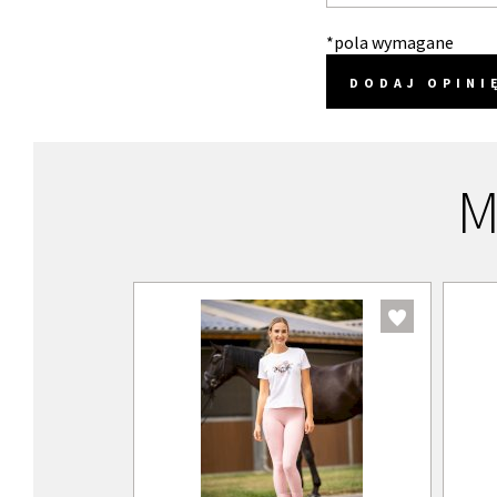
*pola wymagane
DODAJ OPINI
M