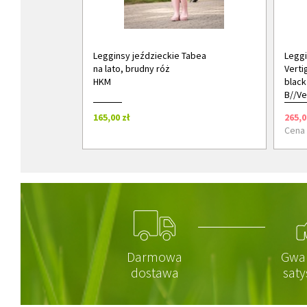
Legginsy jeździeckie Tabea
Leggi
na lato, brudny róż
Verti
HKM
black
B//Ve
165,00 zł
265,0
Cena 
Darmowa
Gwa
dostawa
saty