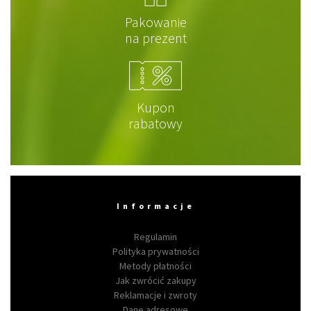
Pakowanie
na prezent
Kupon
rabatowy
Informacje
Regulamin
Polityka prywatności
Metody płatności
Jak zwrócić zakupy
Reklamacje i zwroty
Dane adresowe