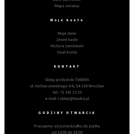
Mapa serwisu
Moje konto
Moje dane
Zmień hasło
Historia zamówień
Usuń konto
KONTAKT
Sklep jeździecki TUNDRA
ul. Horbaczewskiego 4-6, 54-130 Wrocław
tel.:
71 341 13 33
e-mail:
i-sklep@tundra.pl
GODZINY OTWARCIA
Pracujemy od poniedziałku do piątku
od 10:00 do 18:00