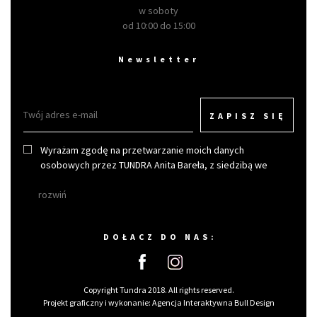
w soboty
od 10:00 do 15:00
Newsletter
ZAPISZ SIĘ
Wyrażam zgodę na przetwarzanie moich danych
osobowych przez TUNDRA Anita Bareła, z siedzibą we
Wrocławiu w celu otrzymywania newslettera.
rozwiń
DOŁACZ DO NAS:
Copyright Tundra 2018. All rights reserved.
Projekt graficzny i wykonanie:
Agencja Interaktywna Bull Design