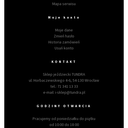
Mapa serwisu
Moje konto
Moje dane
Zmień hasło
Historia zamówień
Usuń konto
KONTAKT
Sklep jeździecki TUNDRA
ul. Horbaczewskiego 4-6, 54-130 Wrocław
tel.:
71 341 13 33
e-mail:
i-sklep@tundra.pl
GODZINY OTWARCIA
Pracujemy od poniedziałku do piątku
od 10:00 do 18:00