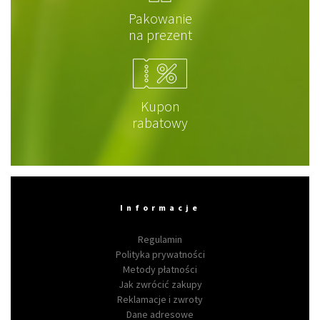
Pakowanie
na prezent
Kupon
rabatowy
Informacje
Regulamin
Polityka prywatności
Metody płatności
Jak zwrócić zakupy
Reklamacje i zwroty
Dane adresowe