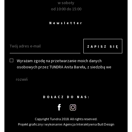
w soboty
od 10:00 do 15:00
Newsletter
ZAPISZ SIĘ
Wyrażam zgodę na przetwarzanie moich danych
osobowych przez TUNDRA Anita Bareła, z siedzibą we
Wrocławiu w celu otrzymywania newslettera.
rozwiń
DOŁACZ DO NAS:
Copyright Tundra 2018. All rights reserved.
Projekt graficzny i wykonanie:
Agencja Interaktywna Bull Design