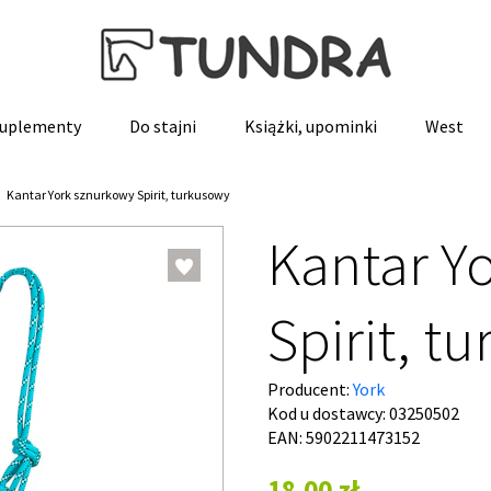
 suplementy
Do stajni
Książki, upominki
West
Kantar York sznurkowy Spirit, turkusowy
Kantar Y
Spirit, t
Producent:
York
Kod u dostawcy:
03250502
EAN: 5902211473152
18,00 zł