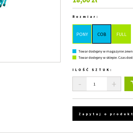
Rozmiar:
PONY
COB
FULL
Towar dostępny w magazynie zewnęt
Towar dostępny w sklepie. Czas dost
ILOŚĆ SZTUK:
-
+
Zapytaj o produk