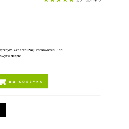
5
/5
Opinie: 0
rznym. Czas realizacji zamówienia: 7 dni
awy: w sklepie
DO KOSZYKA
t