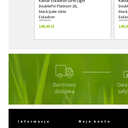
Kantar Eskadron Girth Light
Kanta
DoublePin Platinum 26,
Doubl
black/pale slate
black
Eskadron
Eska
149,00 zł
149,0
Darmowa
Gwa
dostawa
saty
Informacje
Moje konto