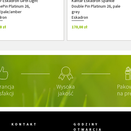
r Eskadron Girth Light
Kantar Eskadron Sparkle
ePin Platinum 26,
Double Pin Platinum 26, pale
/pale/amber
grey
dron
Eskadron
0 zł
170,00 zł
rancja
Wysoka
Pako
sfakcji
jakość
na pr
KONTAKT
GODZINY
OTWARCIA