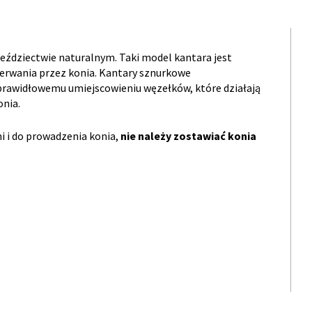
ździectwie naturalnym. Taki model kantara jest
zerwania przez konia. Kantary sznurkowe
 prawidłowemu umiejscowieniu węzełków, które działają
onia.
mi i do prowadzenia konia,
nie należy zostawiać konia