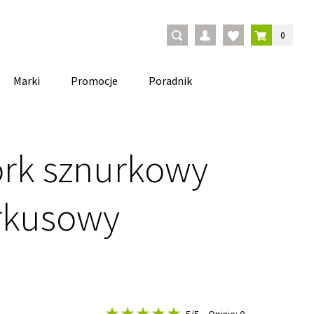
0
Marki
Promocje
Poradnik
ork sznurkowy
urkusowy