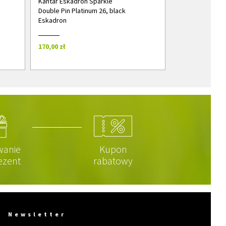
Kantar Eskadron Sparkle
Double Pin Platinum 26, black
Eskadron
170,00 zł
wanie
Kupon
ezent
rabatowy
Newsletter