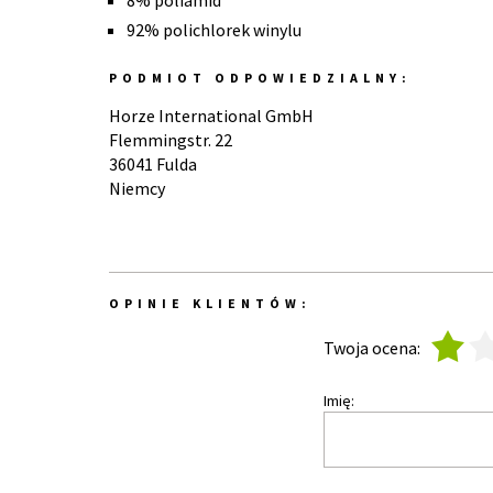
8% poliamid
92% polichlorek winylu
PODMIOT ODPOWIEDZIALNY:
Horze International GmbH
Flemmingstr. 22
36041 Fulda
Niemcy
OPINIE KLIENTÓW:
1
2
Twoja ocena:
Imię: