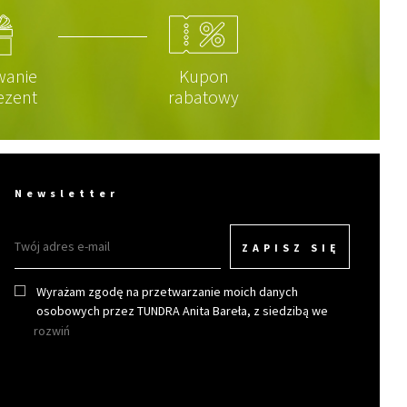
wanie
Kupon
ezent
rabatowy
Newsletter
ZAPISZ SIĘ
Wyrażam zgodę na przetwarzanie moich danych
osobowych przez TUNDRA Anita Bareła, z siedzibą we
Wrocławiu w celu otrzymywania newslettera.
rozwiń