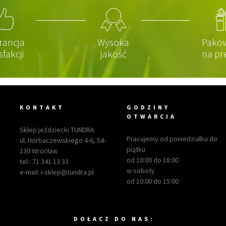
rancja
Wysoka
Pako
sfakcji
jakość
na pr
KONTAKT
GODZINY
OTWARCIA
Sklep jeździecki TUNDRA
Pracujemy od poniedziałku do
ul. Horbaczewskiego 4-6, 54-
piątku
130 Wrocław
od 10:00 do 18:00
tel.:
71 341 13 33
w soboty
e-mail:
i-sklep@tundra.pl
od 10:00 do 15:00
DOŁACZ DO NAS: