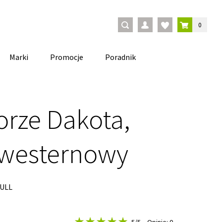
0
Marki
Promocje
Poradnik
orze Dakota,
 westernowy
FULL