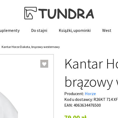
 suplementy
Do stajni
Książki, upominki
West
Kantar Horze Dakota, brązowy westernowy
Kantar H
brązowy
Producent:
Horze
Kod u dostawcy:
R26KT 714 X
EAN: 4063634476500
79,00 zł