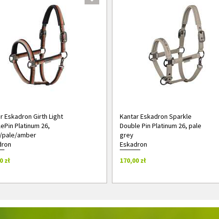
r Eskadron Girth Light
Kantar Eskadron Sparkle
ePin Platinum 26,
Double Pin Platinum 26, pale
/pale/amber
grey
dron
Eskadron
0 zł
170,00 zł