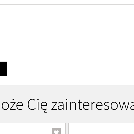
Ę
oże Cię zainteresow