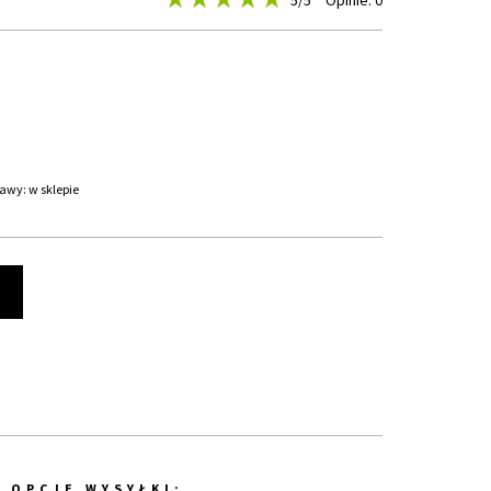
5
/5
Opinie: 0
awy: w sklepie
t
OPCJE WYSYŁKI: