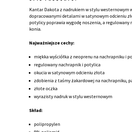
Kantar Dakota z nadrukiem w stylu westernowym w
dopracowanymi detalami w satynowym odcieniu złot
potylicy poprawia wygodę noszenia, a regulowany 
konia.
Najważniejsze cechy:
miękka wyściółka z neoprenu na nachrapniku i po
regulowany nachrapnik i potylica
okucia w satynowym odcieniu złota
zdobienia z taśmy żakardowej na nachrapniku, p
złote oczka
wyrazisty nadruk w stylu westernowym
Skład:
polipropylen