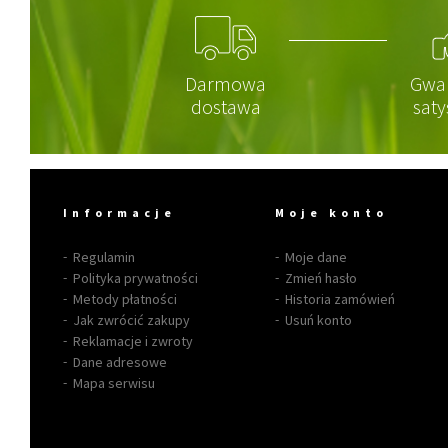
Darmowa
Gwa
dostawa
saty
Informacje
Moje konto
Regulamin
Moje dane
Polityka prywatności
Zmień hasło
Metody płatności
Historia zamówień
Jak zwrócić zakupy
Usuń konto
Reklamacje i zwroty
Dane adresowe
Mapa serwisu