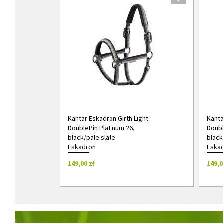
Kantar Eskadron Girth Light
Kanta
DoublePin Platinum 26,
Doubl
black/pale slate
black
Eskadron
Eska
149,00 zł
149,0