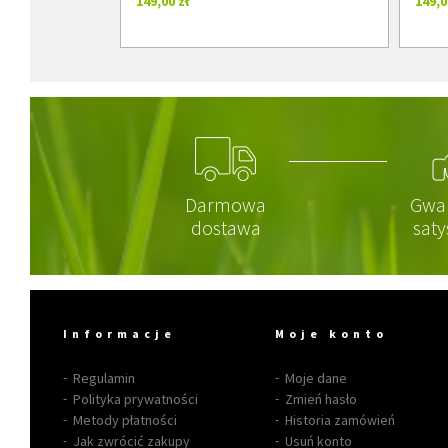
149,00 zł
149,0
Darmowa
Gwa
dostawa
saty
Informacje
Moje konto
Regulamin
Moje dane
Polityka prywatności
Zmień hasło
Metody płatności
Historia zamówień
Jak zwrócić zakupy
Usuń konto