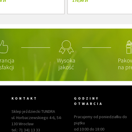
0 zł
170,00 zł
rancja
Wysoka
Pako
sfakcji
jakość
na pr
KONTAKT
GODZINY
OTWARCIA
Sklep jeździecki TUNDRA
Pracujemy od poniedziałku do
ul. Horbaczewskiego 4-6, 54-
piątku
130 Wrocław
od 10:00 do 18:00
tel.:
71 341 13 33