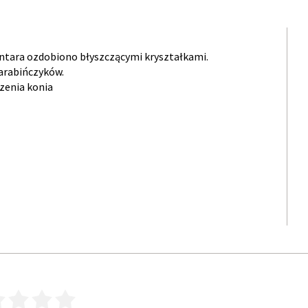
antara ozdobiono błyszczącymi kryształkami.
arabińczyków.
zenia konia
3
4
5