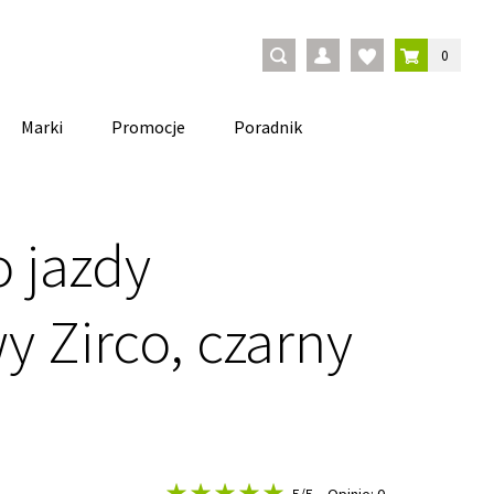
0
Marki
Promocje
Poradnik
o jazdy
y Zirco, czarny