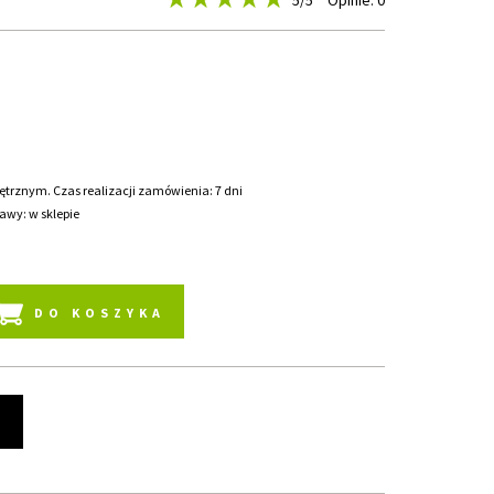
5
/5
Opinie: 0
rznym. Czas realizacji zamówienia: 7 dni
awy: w sklepie
DO KOSZYKA
t