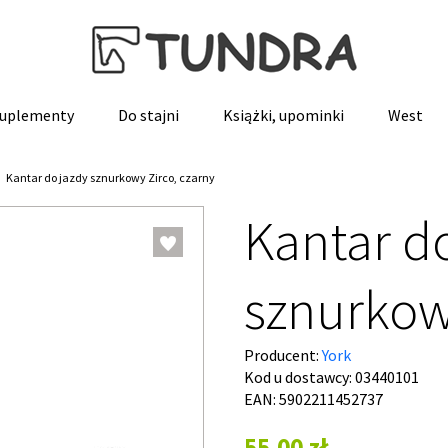
 suplementy
Do stajni
Książki, upominki
West
Kantar do jazdy sznurkowy Zirco, czarny
Kantar d
sznurkow
Producent:
York
Kod u dostawcy:
03440101
EAN: 5902211452737
55,00 zł