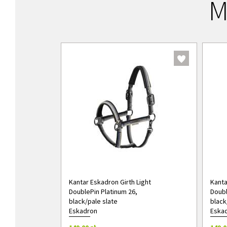
M
Kantar Eskadron Girth Light
Kanta
DoublePin Platinum 26,
Doubl
black/pale slate
black
Eskadron
Eska