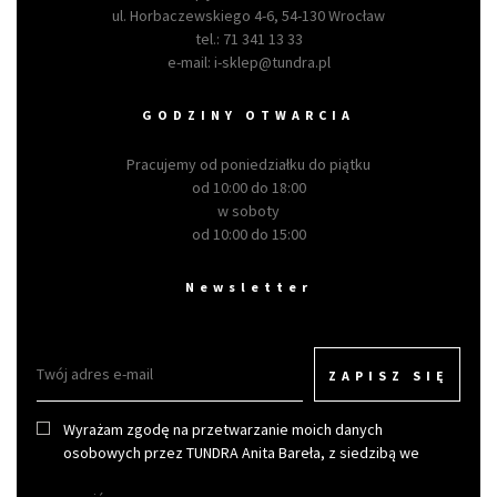
ul. Horbaczewskiego 4-6, 54-130 Wrocław
tel.:
71 341 13 33
e-mail:
i-sklep@tundra.pl
GODZINY OTWARCIA
Pracujemy od poniedziałku do piątku
od 10:00 do 18:00
w soboty
od 10:00 do 15:00
Newsletter
ZAPISZ SIĘ
Wyrażam zgodę na przetwarzanie moich danych
osobowych przez TUNDRA Anita Bareła, z siedzibą we
Wrocławiu w celu otrzymywania newslettera.