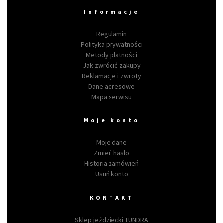
Informacje
Regulamin
Polityka prywatności
Metody płatności
Jak zwrócić zakupy
Reklamacje i zwroty
Dane adresowe
Mapa serwisu
Moje konto
Moje dane
Zmień hasło
Historia zamówień
Usuń konto
KONTAKT
Sklep jeździecki TUNDRA