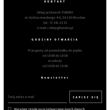
KONTAKT
Sklep jeździecki TUNDRA
ul. Horbaczewskiego 4-6, 54-130 Wrocław
tel.:
71 341 13 33
e-mail:
i-sklep@tundra.pl
GODZINY OTWARCIA
Pracujemy od poniedziałku do piątku
od 10:00 do 18:00
w soboty
od 10:00 do 15:00
Newsletter
ZAPISZ SIĘ
Wyrażam zgodę na przetwarzanie moich danych