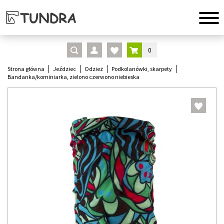
0
Strona główna
Jeździec
Odzież
Podkolanówki, skarpety
Bandanka/kominiarka, zielono czerwono niebieska