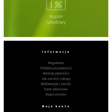
Kupon
rabatowy
Informacje
Regulamin
Polityka prywatności
Metody płatności
Jak zwrócić zakupy
Reklamacje i zwroty
Dane adresowe
Mapa serwisu
Moje konto