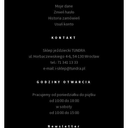
Moje dane
Zmień hasło
Historia zamówień
Usuń konto
KONTAKT
Sklep jeździecki TUNDRA
ul. Horbaczewskiego 4-6, 54-130 Wrocław
tel.:
71 341 13 33
e-mail:
i-sklep@tundra.pl
GODZINY OTWARCIA
Pracujemy od poniedziałku do piątku
od 10:00 do 18:00
w soboty
od 10:00 do 15:00
Newsletter