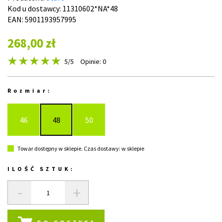
Kod u dostawcy:
11310602*NA*48
EAN: 5901193957995
268,00 zł
5
/5
Opinie: 0
Rozmiar:
46
48
50
Towar dostępny w sklepie. Czas dostawy: w sklepie
ILOŚĆ SZTUK:
-
+