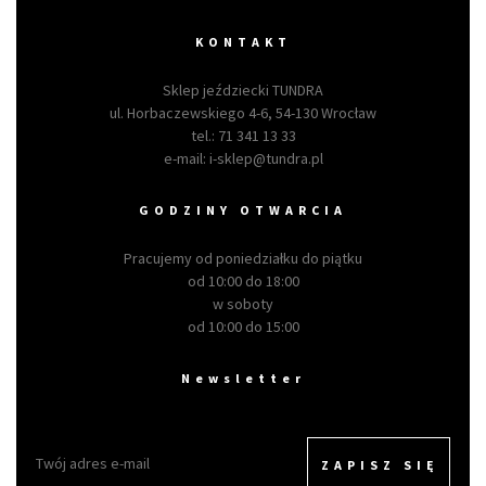
KONTAKT
Sklep jeździecki TUNDRA
ul. Horbaczewskiego 4-6, 54-130 Wrocław
tel.:
71 341 13 33
e-mail:
i-sklep@tundra.pl
GODZINY OTWARCIA
Pracujemy od poniedziałku do piątku
od 10:00 do 18:00
w soboty
od 10:00 do 15:00
Newsletter
ZAPISZ SIĘ