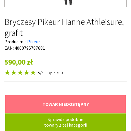
Bryczesy Pikeur Hanne Athleisure,
grafit
Producent:
Pikeur
EAN: 4060795787681
590,00 zł
5
/5
Opinie: 0
TOWAR NIEDOSTĘPNY
Sprawdź podobne
towary z tej kategorii