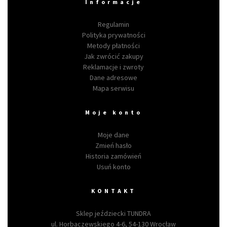
Informacje
Regulamin
Polityka prywatności
Metody płatności
Jak zwrócić zakupy
Reklamacje i zwroty
Dane adresowe
Mapa serwisu
Moje konto
Moje dane
Zmień hasło
Historia zamówień
Usuń konto
KONTAKT
Sklep jeździecki TUNDRA
ul. Horbaczewskiego 4-6, 54-130 Wrocław