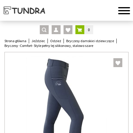
0
Strona główna
Jeździec
Odzież
Bryczesy damskie i dziewczęce
Bryczesy -Comfort- Style pełny lej silikonowy, stalowo szare