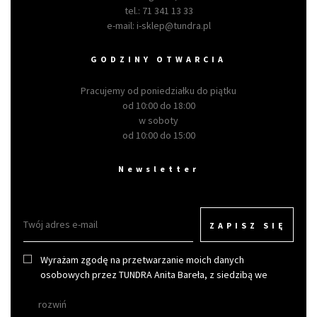
tel.:
71 341 13 33
e-mail:
i-sklep@tundra.pl
GODZINY OTWARCIA
Pracujemy od poniedziałku do piątku
od 10:00 do 18:00
w soboty
od 10:00 do 15:00
Newsletter
ZAPISZ SIĘ
Wyrażam zgodę na przetwarzanie moich danych
osobowych przez TUNDRA Anita Bareła, z siedzibą we
Wrocławiu w celu otrzymywania newslettera.
rozwiń