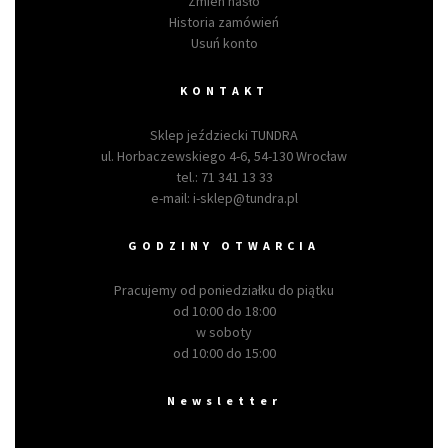
Zmień hasło
Historia zamówień
Usuń konto
KONTAKT
Sklep jeździecki TUNDRA
ul. Horbaczewskiego 4-6, 54-130 Wrocław
tel.:
71 341 13 33
e-mail:
i-sklep@tundra.pl
GODZINY OTWARCIA
Pracujemy od poniedziałku do piątku
od 10:00 do 18:00
w soboty
od 10:00 do 15:00
Newsletter