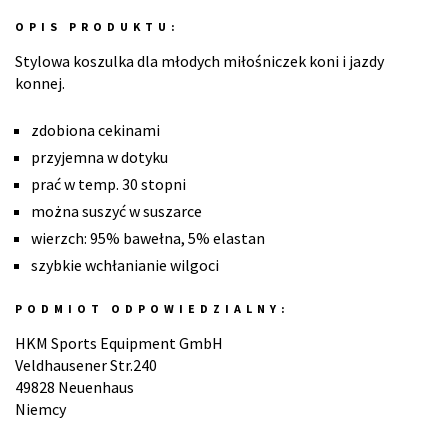
OPIS PRODUKTU:
Stylowa koszulka dla młodych miłośniczek koni i jazdy
konnej.
zdobiona cekinami
przyjemna w dotyku
prać w temp. 30 stopni
można suszyć w suszarce
wierzch: 95% bawełna, 5% elastan
szybkie wchłanianie wilgoci
PODMIOT ODPOWIEDZIALNY:
HKM Sports Equipment GmbH
Veldhausener Str.240
49828 Neuenhaus
Niemcy