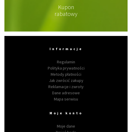
Kupon
rabatowy
Informacje
Regulamin
Polityka prywatności
Metody płatności
Jak zwrócić zakupy
Reklamacje i zwroty
Dane adresowe
Mapa serwisu
Moje konto
Moje dane