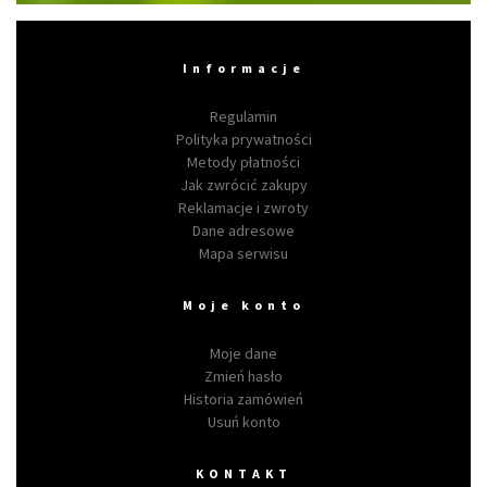
Informacje
Regulamin
Polityka prywatności
Metody płatności
Jak zwrócić zakupy
Reklamacje i zwroty
Dane adresowe
Mapa serwisu
Moje konto
Moje dane
Zmień hasło
Historia zamówień
Usuń konto
KONTAKT