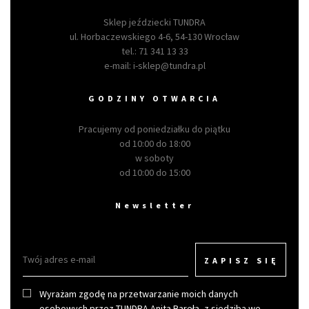
Sklep jeździecki TUNDRA
ul. Horbaczewskiego 4-6, 54-130 Wrocław
tel.:
71 341 13 33
e-mail:
i-sklep@tundra.pl
GODZINY OTWARCIA
Pracujemy od poniedziałku do piątku
od 10:00 do 18:00
w soboty
od 10:00 do 15:00
Newsletter
ZAPISZ SIĘ
Wyrażam zgodę na przetwarzanie moich danych
osobowych przez TUNDRA Anita Bareła, z siedzibą we