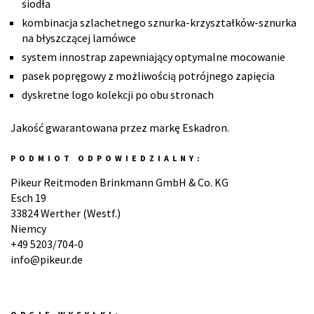
siodła
kombinacja szlachetnego sznurka-krzyształków-sznurka
na błyszczącej lamówce
system innostrap zapewniający optymalne mocowanie
pasek popręgowy z możliwością potrójnego zapięcia
dyskretne logo kolekcji po obu stronach
Jakość gwarantowana przez markę Eskadron.
PODMIOT ODPOWIEDZIALNY:
Pikeur Reitmoden Brinkmann GmbH & Co. KG
Esch 19
33824 Werther (Westf.)
Niemcy
+49 5203/704-0
info@pikeur.de