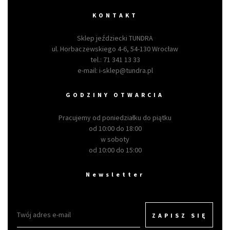
KONTAKT
Sklep jeździecki TUNDRA
ul. Horbaczewskiego 4-6, 54-130 Wrocław
tel.:
71 341 13 33
e-mail:
i-sklep@tundra.pl
GODZINY OTWARCIA
Pracujemy od poniedziałku do piątku
od 10:00 do 18:00
w soboty
od 10:00 do 15:00
Newsletter
ZAPISZ SIĘ