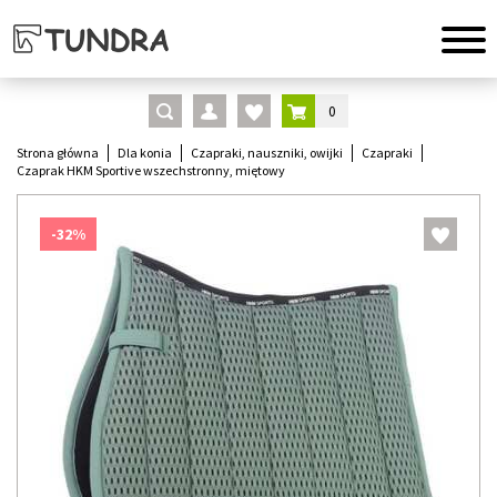
0
Strona główna
Dla konia
Czapraki, nauszniki, owijki
Czapraki
Czaprak HKM Sportive wszechstronny, miętowy
-32%