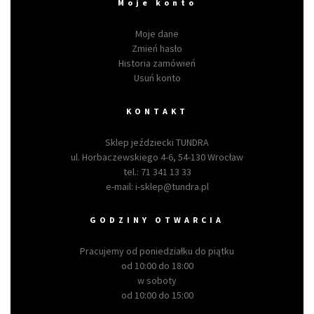
Moje konto
Moje dane
Zmień hasło
Historia zamówień
Usuń konto
KONTAKT
Sklep jeździecki TUNDRA
ul. Horbaczewskiego 4-6, 54-130 Wrocław
tel.:
71 341 13 33
e-mail:
i-sklep@tundra.pl
GODZINY OTWARCIA
Pracujemy od poniedziałku do piątku
od 10:00 do 18:00
w soboty
od 10:00 do 15:00