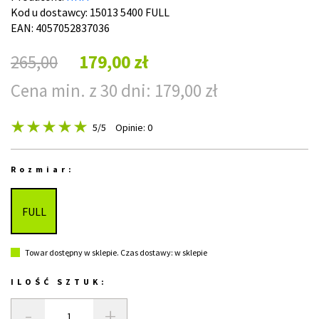
Kod u dostawcy:
15013 5400 FULL
EAN: 4057052837036
265,00
179,00 zł
Cena min. z 30 dni: 179,00 zł
5
/5
Opinie: 0
Rozmiar:
FULL
Towar dostępny w sklepie. Czas dostawy: w sklepie
ILOŚĆ SZTUK:
-
+