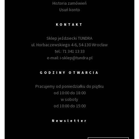
Historia zamówień
Usuń konto
KONTAKT
Sklep jeździecki TUNDRA
ul. Horbaczewskiego 4-6, 54-130 Wrocław
tel.:
71 341 13 33
e-mail:
i-sklep@tundra.pl
GODZINY OTWARCIA
Pracujemy od poniedziałku do piątku
od 10:00 do 18:00
w soboty
od 10:00 do 15:00
Newsletter