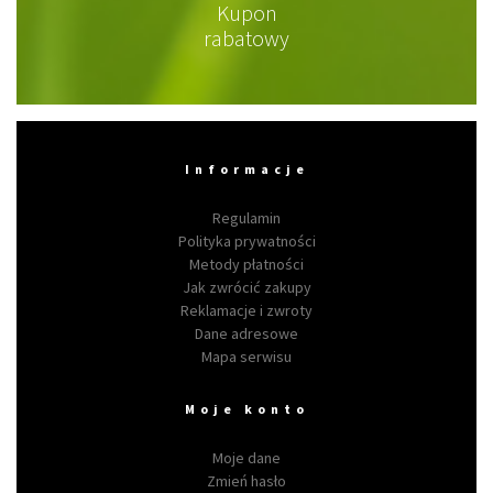
Kupon
rabatowy
Informacje
Regulamin
Polityka prywatności
Metody płatności
Jak zwrócić zakupy
Reklamacje i zwroty
Dane adresowe
Mapa serwisu
Moje konto
Moje dane
Zmień hasło