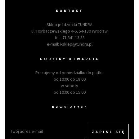
KONTAKT
Sklep jeździecki TUNDRA
ul. Horbaczewskiego 4-6, 54-130 Wrocław
tel.:
71 341 13 33
e-mail:
i-sklep@tundra.pl
GODZINY OTWARCIA
Pracujemy od poniedziałku do piątku
od 10:00 do 18:00
w soboty
od 10:00 do 15:00
Newsletter
ZAPISZ SIĘ