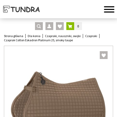
0
Strona główna
Dla konia
Czapraki, nauszniki, owijki
Czapraki
Czaprak Cotton Eskadron Platinum 25, smoky taupe