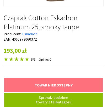
Czaprak Cotton Eskadron
Platinum 25, smoky taupe
Producent:
Eskadron
EAN: 4065973060372
193,00 zł
5
/5
Opinie: 0
TOWAR NIEDOSTĘPNY
Sprawdź podobne
towary z tej kategorii